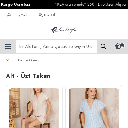
Ücretsiz
“IKEA ürünlerinde” 350 TL ve Üzeri Alışverişlerinizd
Giriş Yap
Üye Ol
0
Kadın Giyim
Alt - Üst Takım