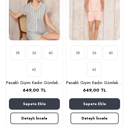
38
36
40
38
36
40
42
42
Pasaklı Giyim Kadın Gömlek-Şort Alt Üst Takım 3625310 Siyah
Pasaklı Giyim Kadın Gömlek-Şort Alt Üst Takım 3625310 Turuncu
649,00 TL
649,00 TL
Sepete Ekle
Sepete Ekle
Detaylı İncele
Detaylı İncele