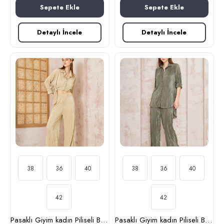
Sepete Ekle
Sepete Ekle
Detaylı İncele
Detaylı İncele
38
36
40
38
36
40
42
42
Pasaklı Giyim kadın Piliseli Bürümcük Pantolon Tunik Alt Üst Takım 3573374 Gold
Pasaklı Giyim kadın Piliseli Bürümcük Pantolon Tunik Alt Üst Takım 3573374 Haki