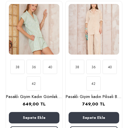
38
36
40
38
36
40
42
42
Pasaklı Giyim Kadın Gömlek-Şort Alt Üst Takım 3625310 Yeşil
Pasaklı Giyim kadın Piliseli Bürümcük Pantolon Tunik Alt Üst Takım 3573374 Bej
649,00 TL
749,00 TL
Sepete Ekle
Sepete Ekle