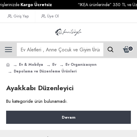
şlerinizde
Kargo Ücretsiz
“IKEA ürünlerinde” 350 TL ve Üzeri
Giriş Yap
Üye Ol
0
Ev & Mobilya
Ev
Ev Organizasyon
Depolama ve Düzenleme Ürünleri
Ayakkabı Düzenleyici
Bu kategoride ürün bulunamadı.
Devam