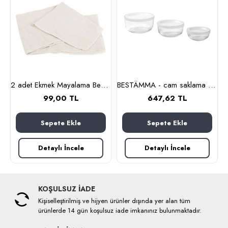
 cl (cam-paslanmaz çelik)
2 adet Ekmek Mayalama Bezi 50x70 cm, %100 Pamuk Amerikan Pasa Bezi
BESTÄMMA - cam saklama kabı seti (cam)
99,00 TL
647,62 TL
Sepete Ekle
Sepete Ekle
Detaylı İncele
Detaylı İncele
KOŞULSUZ İADE
Kişiselleştirilmiş ve hijyen ürünler dışında yer alan tüm
ürünlerde 14 gün koşulsuz iade imkanınız bulunmaktadır.