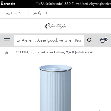
etsiz
“IKEA ürünlerinde” 350 TL ve Üzeri Alışverişlerinizde
Ka
Giriş Yap
Üye Ol
0
BETTHAJ - gıda saklama kutusu, 2,6 lt (soluk mavi)