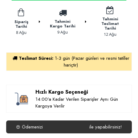
Tahmini
Tahmini
Sipariş
Teslimat
Kargo Tarihi
Tarihi
Tarihi
9 Ağu
8 Ağu
12 Ağu
Teslimat Süresi:
1-3 gün (Pazar günleri ve resmi tatiller
hariçtir)
Hızlı Kargo Seçeneği
14:00’a Kadar Verilen Siparişler Aynı Gün
Kargoya Verilir
Ödemenizi
isterseniz
Havale/EFT
ile yapabilirsiniz!
😍