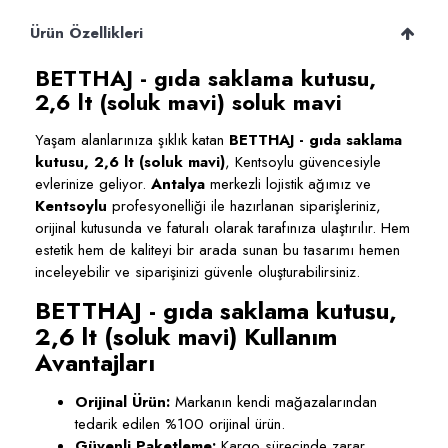
Ürün Özellikleri
BETTHAJ - gıda saklama kutusu,
2,6 lt (soluk mavi) soluk mavi
Yaşam alanlarınıza şıklık katan
BETTHAJ - gıda saklama
kutusu, 2,6 lt (soluk mavi)
, Kentsoylu güvencesiyle
evlerinize geliyor.
Antalya
merkezli lojistik ağımız ve
Kentsoylu
profesyonelliği ile hazırlanan siparişleriniz,
orijinal kutusunda ve faturalı olarak tarafınıza ulaştırılır. Hem
estetik hem de kaliteyi bir arada sunan bu tasarımı hemen
inceleyebilir ve siparişinizi güvenle oluşturabilirsiniz.
BETTHAJ - gıda saklama kutusu,
2,6 lt (soluk mavi) Kullanım
Avantajları
Orijinal Ürün:
Markanın kendi mağazalarından
tedarik edilen %100 orijinal ürün.
Güvenli Paketleme:
Kargo sürecinde zarar