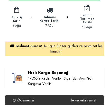
Tahmini
Tahmini
Sipariş
Teslimat
Kargo Tarihi
Tarihi
Tarihi
7 Ağu
6 Ağu
10 Ağu
Teslimat Süresi:
1-3 gün (Pazar günleri ve resmi tatiller
hariçtir)
Hızlı Kargo Seçeneği
14:00’a Kadar Verilen Siparişler Aynı Gün
Kargoya Verilir
Ödemenizi
ile yapabilirsiniz!
😍