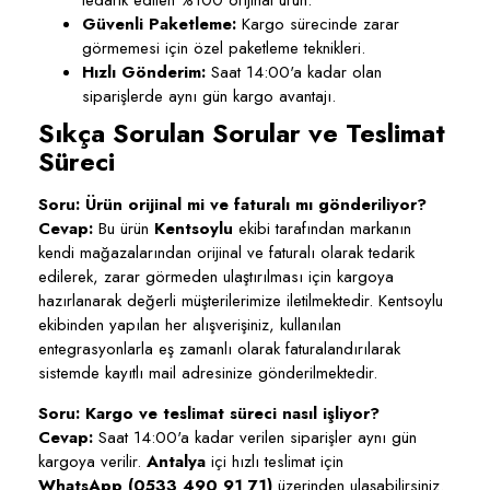
tedarik edilen %100 orijinal ürün.
Güvenli Paketleme:
Kargo sürecinde zarar
görmemesi için özel paketleme teknikleri.
Hızlı Gönderim:
Saat 14:00'a kadar olan
siparişlerde aynı gün kargo avantajı.
Sıkça Sorulan Sorular ve Teslimat
Süreci
Soru: Ürün orijinal mi ve faturalı mı gönderiliyor?
Cevap:
Bu ürün
Kentsoylu
ekibi tarafından markanın
kendi mağazalarından orijinal ve faturalı olarak tedarik
edilerek, zarar görmeden ulaştırılması için kargoya
hazırlanarak değerli müşterilerimize iletilmektedir. Kentsoylu
ekibinden yapılan her alışverişiniz, kullanılan
entegrasyonlarla eş zamanlı olarak faturalandırılarak
sistemde kayıtlı mail adresinize gönderilmektedir.
Soru: Kargo ve teslimat süreci nasıl işliyor?
Cevap:
Saat 14:00'a kadar verilen siparişler aynı gün
kargoya verilir.
Antalya
içi hızlı teslimat için
WhatsApp (0533 490 91 71)
üzerinden ulaşabilirsiniz.