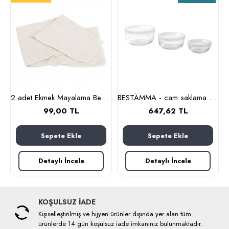
lanmaz çelik)
2 adet Ekmek Mayalama Bezi 50x70 cm, %100 Pamuk Amerikan Pasa Bezi
BESTÄMMA - cam saklama kabı seti (cam)
99,00 TL
647,62 TL
Sepete Ekle
Sepete Ekle
Detaylı İncele
Detaylı İncele
KOŞULSUZ İADE
Kişiselleştirilmiş ve hijyen ürünler dışında yer alan tüm
ürünlerde 14 gün koşulsuz iade imkanınız bulunmaktadır.