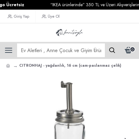
cretsiz
“IKEA ürünlerinde” 350 TL ve Üzeri Alışverişlerinizd
Giriş Yap
Üye Ol
0
CITRONHAJ - yağdanlık, 16 cm (cam-paslanmaz çelik)