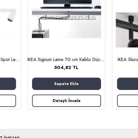
IKEA NYMANE Beyaz 73 cm Spot Lamba
IKEA Signum Lame 70 cm Kablo Düzenleyici
IKEA Skur
504,82 TL
Sepete Ekle
Detaylı İncele