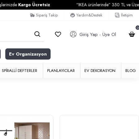
nizde
Kargo Ücretsiz
“IKEA ürünlerinde” 350 TL ve Üzeri Alış
Sipariş Takip
Yardım&Destek
İletişim
0
Giriş Yap - Üye Ol
Ev Organizasyon
SPIRALLI DEFTERLER
PLANLAYICILAR
EV DEKORASYON
BLOG