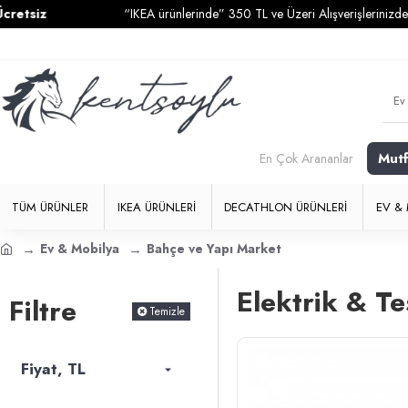
siz
“IKEA ürünlerinde” 350 TL ve Üzeri Alışverişlerinizde
Kar
Mut
En Çok Arananlar
TÜM ÜRÜNLER
IKEA ÜRÜNLERI
DECATHLON ÜRÜNLERI
EV & 
Ev & Mobilya
Bahçe ve Yapı Market
Elektrik & Te
Filtre
Temizle
Fiyat, TL