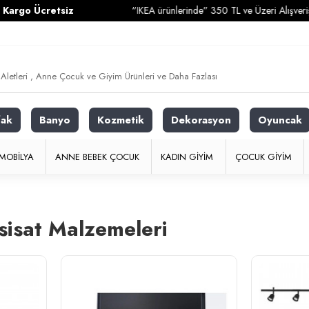
go Ücretsiz
“IKEA ürünlerinde” 350 TL ve Üzeri Alışverişleri
fak
Banyo
Kozmetik
Dekorasyon
Oyuncak
MOBILYA
ANNE BEBEK ÇOCUK
KADIN GIYIM
ÇOCUK GIYIM
sisat Malzemeleri