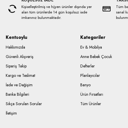
KOŞULSUZ İADE
TAKSİ
Kişiselleştirilmiş ve hijyen ürünler dışında yer
Tüm ban
alan tüm ürünlerde 14 gün koşulsuz iade
sanal ka
imkanınız bulunmaktadır.
bulunma
Kentsoylu
Kategoriler
Hakkımızda
Ev & Mobilya
Güvenli Alışveriş
Anne Bebek Çocuk
Sipariş Takip
Defterler
Kargo ve Teslimat
Planlayıcılar
İade ve Değişim
Banyo
Banka Bilgileri
Ürün Fırsatları
Sıkça Sorulan Sorular
Tüm Ürünler
İletişim