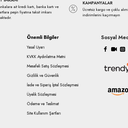
T İMKANI
KAMPANYALAR
kalara ait kredi kartı, banka kartı ve
Ücretsiz kargo ve çoklu alım
rtlara peşin fiyatına taksit imkanı
indirimlerini kaçırmayın
ktadır.
Sosyal Med
Önemli Bilgiler
Yasal Uyarı
KVKK Aydınlatma Metni
Mesafeli Satış Sözleşmesi
Gizlilik ve Güvenlik
İade ve Sipariş İptal Sözleşmesi
Üyelik Sözleşmesi
Ödeme ve Teslimat
Site Kullanım Şartları