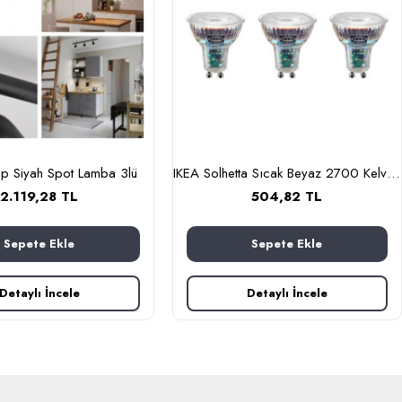
up Siyah Spot Lamba 3lü
IKEA Solhetta Sıcak Beyaz 2700 Kelvin 230 lm LED Ampul GU10 3lü
2.119,28 TL
504,82 TL
Sepete Ekle
Sepete Ekle
Detaylı İncele
Detaylı İncele