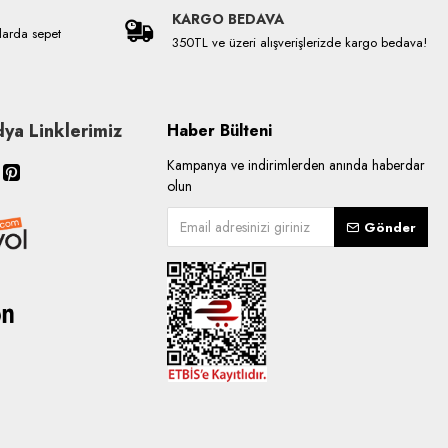
KARGO BEDAVA
larda sepet
350TL ve üzeri alışverişlerizde kargo bedava!
ya Linklerimiz
Haber Bülteni
Kampanya ve indirimlerden anında haberdar
olun
Gönder