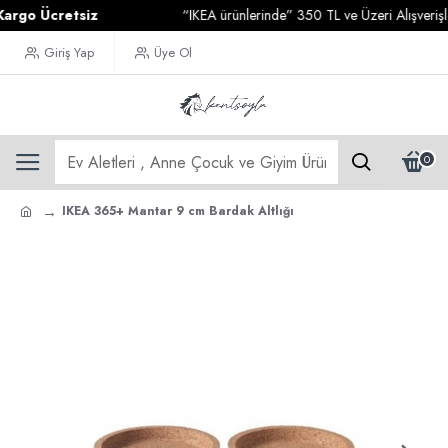
o Ücretsiz
“IKEA ürünlerinde” 350 TL ve Üzeri Alışverişlerin
Giriş Yap
Üye Ol
0
IKEA 365+ Mantar 9 cm Bardak Altlığı