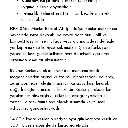
Kullanım Koşulları:
İç mekan kullanımı için
uygundur. Isıya dayanıklıdır.
Temizlik Talimatları:
Nemli bir bez ile silinerek
temizlenebilir.
IKEA 365+ Mantar Bardak Altlığı, doğal mantar malzemesi
sayesinde ısıya dayanıklı ve çevre dostudur. Hafif ve
kompakt tasarımı ile mutfakta veya oturma odasında fazla
yer kaplamaz ve kolayca saklanabilir. Şık ve fonksiyonel
yapısı ile hem günlük kullanım hem de misafir ağırlama
sırasında ideal bir aksesuardır.
Bu ürün Kentsoylu ekibi tarafından markanın kendi
mağazalarından orijinal ve faturalı olarak tedarik edilerek,
zarar görmeden ulaştırılması için kargoya hazırlanarak
değerli müşterilerimize iletilmektedir. Kentsoylu ekibinden
yapılan her alışverişiniz, kullanılan entegrasyonlarla eş
zamanlı olarak faturalandırılarak sistemde kayıtlı mail
adresinize gönderilmektedir.
14:00’a kadar verilen siparişler aynı gün kargoya verilir ve
300 TL üzeri siparişlerde kargo ücretsizdir.