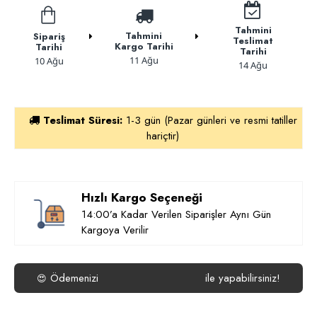
Tahmini
Tahmini
Sipariş
Teslimat
Kargo Tarihi
Tarihi
Tarihi
11 Ağu
10 Ağu
14 Ağu
Teslimat Süresi:
1-3 gün (Pazar günleri ve resmi tatiller
hariçtir)
Hızlı Kargo Seçeneği
14:00’a Kadar Verilen Siparişler Aynı Gün
Kargoya Verilir
Ödemenizi
ile yapabilirsiniz!
😍