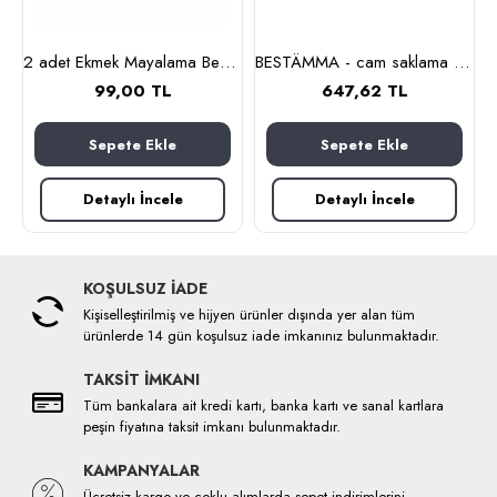
lanmaz çelik)
2 adet Ekmek Mayalama Bezi 50x70 cm, %100 Pamuk Amerikan Pasa Bezi
BESTÄMMA - cam saklama kabı seti (cam)
99,00 TL
647,62 TL
Sepete Ekle
Sepete Ekle
Detaylı İncele
Detaylı İncele
KOŞULSUZ İADE
Kişiselleştirilmiş ve hijyen ürünler dışında yer alan tüm
ürünlerde 14 gün koşulsuz iade imkanınız bulunmaktadır.
TAKSİT İMKANI
Tüm bankalara ait kredi kartı, banka kartı ve sanal kartlara
peşin fiyatına taksit imkanı bulunmaktadır.
KAMPANYALAR
Ücretsiz kargo ve çoklu alımlarda sepet indirimlerini