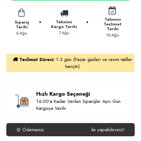
Tahmini
Tahmini
Sipariş
Teslimat
Kargo Tarihi
Tarihi
Tarihi
7 Ağu
6 Ağu
10 Ağu
Teslimat Süresi:
1-3 gün (Pazar günleri ve resmi tatiller
hariçtir)
Hızlı Kargo Seçeneği
14:00’a Kadar Verilen Siparişler Aynı Gün
Kargoya Verilir
Ödemenizi
ile yapabilirsiniz!
😍