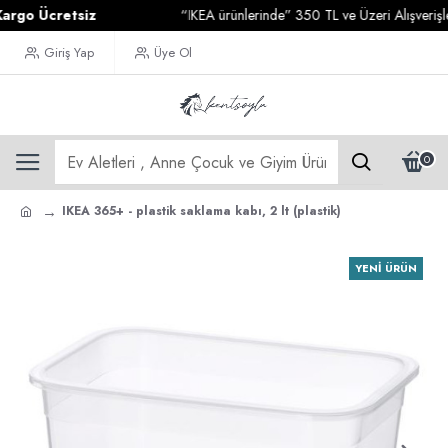
o Ücretsiz
“IKEA ürünlerinde” 350 TL ve Üzeri Alışverişlerin
Giriş Yap
Üye Ol
0
IKEA 365+ - plastik saklama kabı, 2 lt (plastik)
YENI ÜRÜN