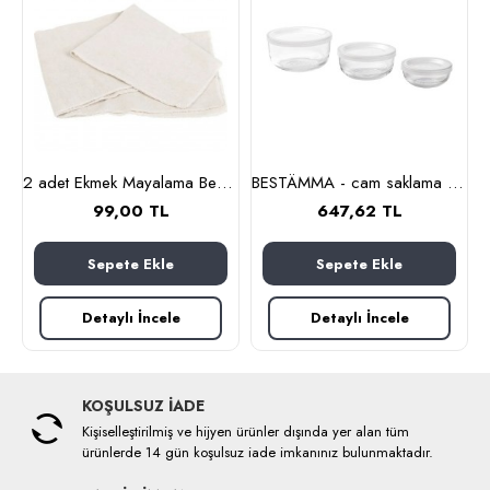
 cl (cam-paslanmaz çelik)
2 adet Ekmek Mayalama Bezi 50x70 cm, %100 Pamuk Amerikan Pasa Bezi
BESTÄMMA - cam saklama kabı seti (cam)
99,00 TL
647,62 TL
Sepete Ekle
Sepete Ekle
Detaylı İncele
Detaylı İncele
KOŞULSUZ İADE
Kişiselleştirilmiş ve hijyen ürünler dışında yer alan tüm
ürünlerde 14 gün koşulsuz iade imkanınız bulunmaktadır.