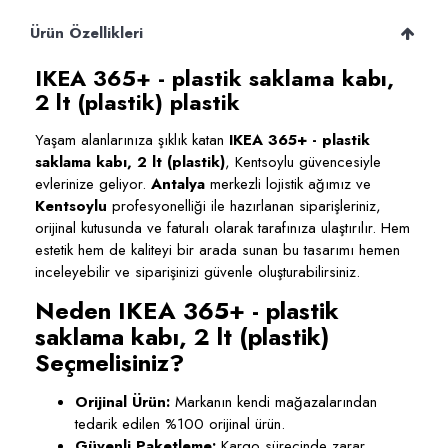
Ürün Özellikleri
IKEA 365+ - plastik saklama kabı,
2 lt (plastik) plastik
Yaşam alanlarınıza şıklık katan
IKEA 365+ - plastik
saklama kabı, 2 lt (plastik)
, Kentsoylu güvencesiyle
evlerinize geliyor.
Antalya
merkezli lojistik ağımız ve
Kentsoylu
profesyonelliği ile hazırlanan siparişleriniz,
orijinal kutusunda ve faturalı olarak tarafınıza ulaştırılır. Hem
estetik hem de kaliteyi bir arada sunan bu tasarımı hemen
inceleyebilir ve siparişinizi güvenle oluşturabilirsiniz.
Neden IKEA 365+ - plastik
saklama kabı, 2 lt (plastik)
Seçmelisiniz?
Orijinal Ürün:
Markanın kendi mağazalarından
tedarik edilen %100 orijinal ürün.
Güvenli Paketleme:
Kargo sürecinde zarar