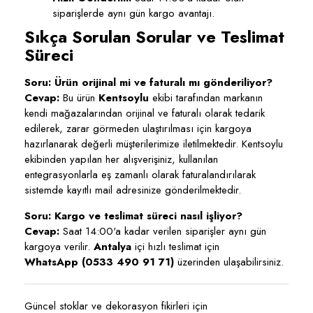
siparişlerde aynı gün kargo avantajı.
Sıkça Sorulan Sorular ve Teslimat
Süreci
Soru: Ürün orijinal mi ve faturalı mı gönderiliyor?
Cevap:
Bu ürün
Kentsoylu
ekibi tarafından markanın
kendi mağazalarından orijinal ve faturalı olarak tedarik
edilerek, zarar görmeden ulaştırılması için kargoya
hazırlanarak değerli müşterilerimize iletilmektedir. Kentsoylu
ekibinden yapılan her alışverişiniz, kullanılan
entegrasyonlarla eş zamanlı olarak faturalandırılarak
sistemde kayıtlı mail adresinize gönderilmektedir.
Soru: Kargo ve teslimat süreci nasıl işliyor?
Cevap:
Saat 14:00'a kadar verilen siparişler aynı gün
kargoya verilir.
Antalya
içi hızlı teslimat için
WhatsApp (0533 490 91 71)
üzerinden ulaşabilirsiniz.
Güncel stoklar ve dekorasyon fikirleri için