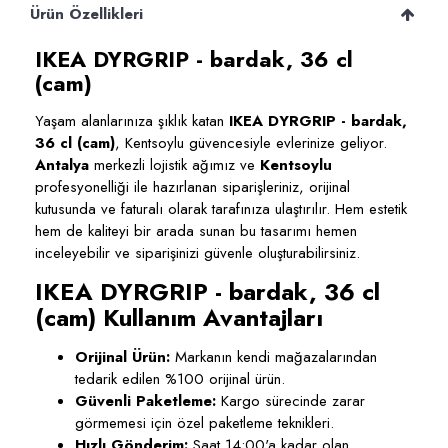
Ürün Özellikleri
IKEA DYRGRIP - bardak, 36 cl
(cam)
Yaşam alanlarınıza şıklık katan
IKEA DYRGRIP - bardak,
36 cl (cam)
, Kentsoylu güvencesiyle evlerinize geliyor.
Antalya
merkezli lojistik ağımız ve
Kentsoylu
profesyonelliği ile hazırlanan siparişleriniz, orijinal
kutusunda ve faturalı olarak tarafınıza ulaştırılır. Hem estetik
hem de kaliteyi bir arada sunan bu tasarımı hemen
inceleyebilir ve siparişinizi güvenle oluşturabilirsiniz.
IKEA DYRGRIP - bardak, 36 cl
(cam) Kullanım Avantajları
Orijinal Ürün:
Markanın kendi mağazalarından
tedarik edilen %100 orijinal ürün.
Güvenli Paketleme:
Kargo sürecinde zarar
görmemesi için özel paketleme teknikleri.
Hızlı Gönderim:
Saat 14:00'a kadar olan