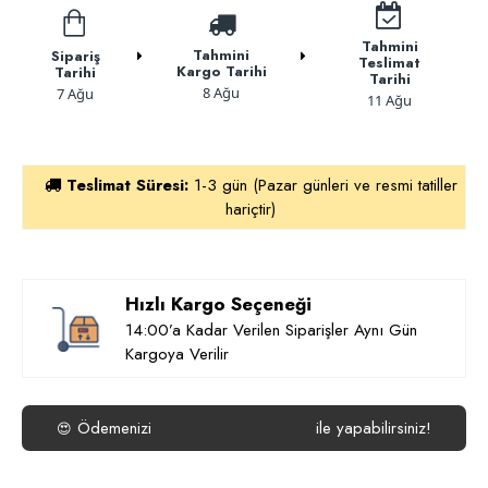
Tahmini
Tahmini
Sipariş
Teslimat
Kargo Tarihi
Tarihi
Tarihi
8 Ağu
7 Ağu
11 Ağu
Teslimat Süresi:
1-3 gün (Pazar günleri ve resmi tatiller
hariçtir)
Hızlı Kargo Seçeneği
14:00’a Kadar Verilen Siparişler Aynı Gün
Kargoya Verilir
Ödemenizi
ile yapabilirsiniz!
😍