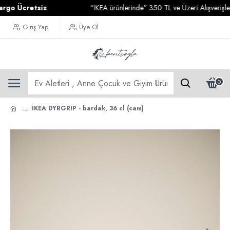
 Ücretsiz
“IKEA ürünlerinde” 350 TL ve Üzeri Alışverişleriniz
Giriş Yap
Üye Ol
0
IKEA DYRGRIP - bardak, 36 cl (cam)