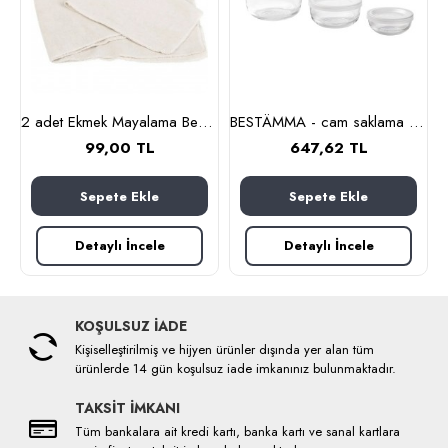
lanmaz çelik)
2 adet Ekmek Mayalama Bezi 50x70 cm, %100 Pamuk Amerikan Pasa Bezi
BESTÄMMA - cam saklama kabı seti (cam)
99,00 TL
647,62 TL
Sepete Ekle
Sepete Ekle
Detaylı İncele
Detaylı İncele
KOŞULSUZ İADE
Kişiselleştirilmiş ve hijyen ürünler dışında yer alan tüm
ürünlerde 14 gün koşulsuz iade imkanınız bulunmaktadır.
TAKSİT İMKANI
Tüm bankalara ait kredi kartı, banka kartı ve sanal kartlara