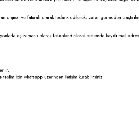
 orijinal ve faturalı olarak tedarik edilerek, zarar görmeden ulaştırılm
syonlarla eş zamanlı olarak faturalandırılarak sistemde kayıtlı mail adre
ilir.
 teslim için whatsapp üzerinden iletişim kurabilirsiniz.