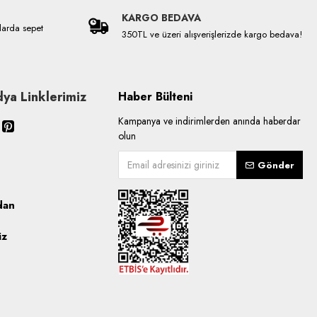
KARGO BEDAVA
larda sepet
350TL ve üzeri alışverişlerizde kargo bedava!
ya Linklerimiz
Haber Bülteni
Kampanya ve indirimlerden anında haberdar
olun
Gönder