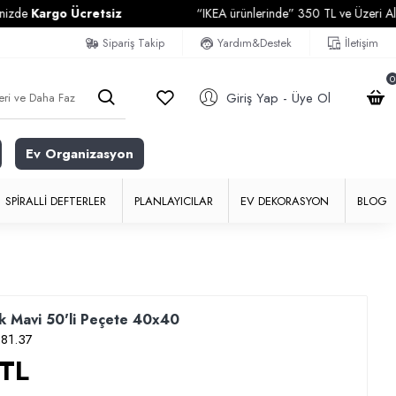
rgo Ücretsiz
“IKEA ürünlerinde” 350 TL ve Üzeri Alışverişle
Sipariş Takip
Yardım&Destek
İletişim
0
Giriş Yap - Üye Ol
Ev Organizasyon
SPIRALLI DEFTERLER
PLANLAYICILAR
EV DEKORASYON
BLOG
sk Mavi 50'li Peçete 40x40
81.37
 TL