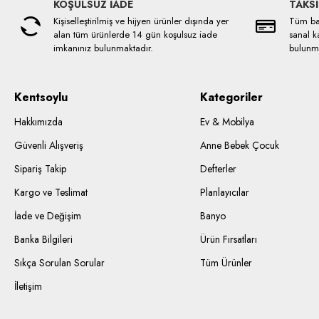
KOŞULSUZ İADE
TAKSİ
Kişiselleştirilmiş ve hijyen ürünler dışında yer
Tüm ban
alan tüm ürünlerde 14 gün koşulsuz iade
sanal ka
imkanınız bulunmaktadır.
bulunma
Kentsoylu
Kategoriler
Hakkımızda
Ev & Mobilya
Güvenli Alışveriş
Anne Bebek Çocuk
Sipariş Takip
Defterler
Kargo ve Teslimat
Planlayıcılar
İade ve Değişim
Banyo
Banka Bilgileri
Ürün Fırsatları
Sıkça Sorulan Sorular
Tüm Ürünler
İletişim