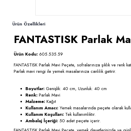
Ürün Özellikleri
FANTASTISK Parlak Ma
Ürün Kodu:
605.535.59
FANTASTISK Parlak Mavi Peçete, sofralarınıza şıklık ve renk ka
Parlak mavi rengi ile yemek masalarınıza canlılık getirir.
Boyutlar:
Genişlik: 40 cm, Uzunluk: 40 cm
Renk:
Parlak Mavi
Malzeme:
Kağıt
Kullanım Amacı:
Yemek masalarında peçete olarak kullan
Kullanım Koşulları:
Tek kullanımlıktır.
Ambalaj İçeriği:
50 adet peçete içerir.
FANTASTISK Parlak Mavi Peçete, yemek davetlerinizde ve günlük k