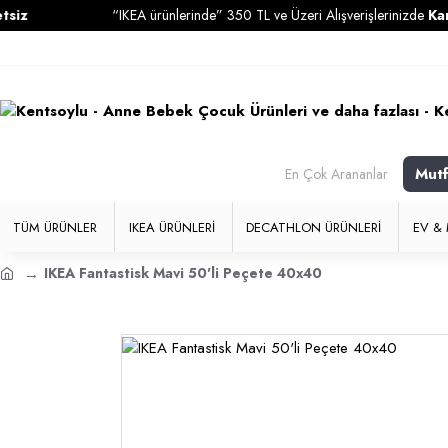
“IKEA ürünlerinde” 350 TL ve Üzeri Alışverişlerinizde
Kargo Ücr
Mut
En Çok Arananlar
TÜM ÜRÜNLER
IKEA ÜRÜNLERI
DECATHLON ÜRÜNLERI
EV & 
IKEA Fantastisk Mavi 50'li Peçete 40x40