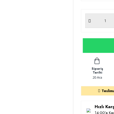
Sipariş
Tarihi
20 Ara
Teslim
Hızlı Ka
14:00’a Kad