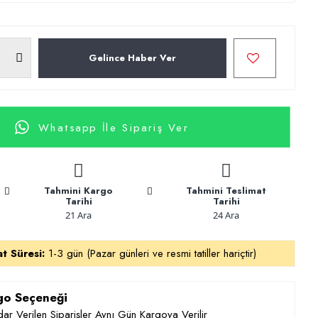
Gelince Haber Ver
Whatsapp İle Sipariş Ver
Tahmini Kargo
Tahmini Teslimat
Tarihi
Tarihi
21 Ara
24 Ara
at Süresi:
1-3 gün (Pazar günleri ve resmi tatiller hariçtir)
rgo Seçeneği
ar Verilen Siparişler Aynı Gün Kargoya Verilir