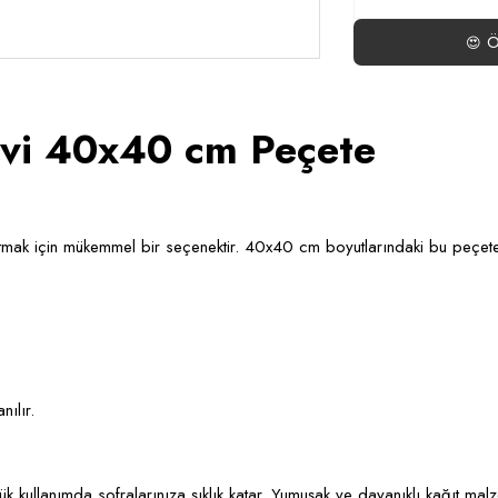
Ö
😍
vi 40x40 cm Peçete
tmak için mükemmel bir seçenektir. 40x40 cm boyutlarındaki bu peçete, 
ılır.
ullanımda sofralarınıza şıklık katar. Yumuşak ve dayanıklı kağıt malzem