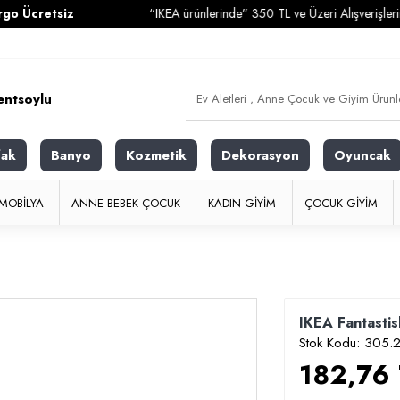
etsiz
“IKEA ürünlerinde” 350 TL ve Üzeri Alışverişlerinizde
Ka
fak
Banyo
Kozmetik
Dekorasyon
Oyuncak
MOBILYA
ANNE BEBEK ÇOCUK
KADIN GIYIM
ÇOCUK GIYIM
IKEA Fantasti
Stok Kodu:
305.2
182,76