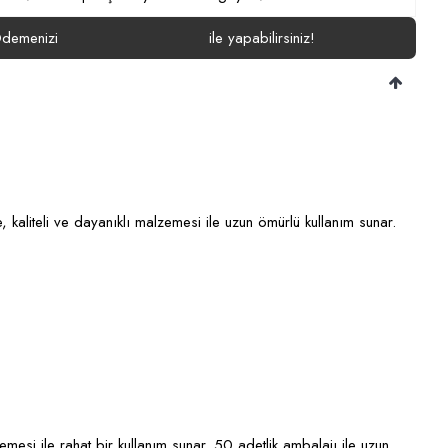
demenizi
ile yapabilirsiniz!
kaliteli ve dayanıklı malzemesi ile uzun ömürlü kullanım sunar.
esi ile rahat bir kullanım sunar. 50 adetlik ambalajı ile uzun