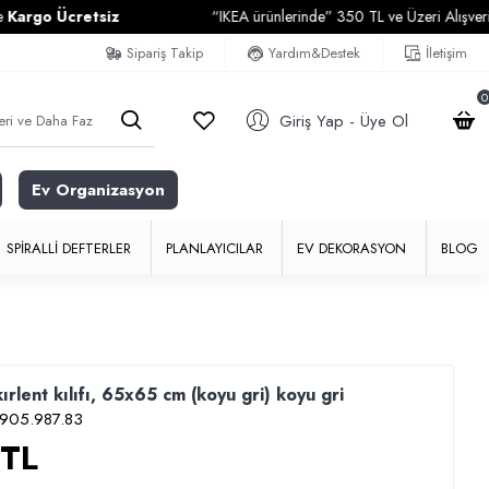
 Ücretsiz
“IKEA ürünlerinde” 350 TL ve Üzeri Alışverişleriniz
Sipariş Takip
Yardım&Destek
İletişim
0
Giriş Yap - Üye Ol
Ev Organizasyon
SPIRALLI DEFTERLER
PLANLAYICILAR
EV DEKORASYON
BLOG
rlent kılıfı, 65x65 cm (koyu gri) koyu gri
905.987.83
 TL