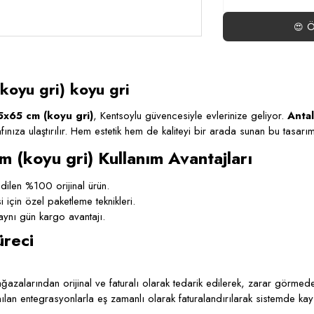
Ö
😍
koyu gri) koyu gri
65x65 cm (koyu gri)
, Kentsoylu güvencesiyle evlerinize geliyor.
Anta
rafınıza ulaştırılır. Hem estetik hem de kaliteyi bir arada sunan bu tasarım
m (koyu gri) Kullanım Avantajları
ilen %100 orijinal ürün.
çin özel paketleme teknikleri.
ynı gün kargo avantajı.
üreci
azalarından orijinal ve faturalı olarak tedarik edilerek, zarar görmeden
lanılan entegrasyonlarla eş zamanlı olarak faturalandırılarak sistemde kay