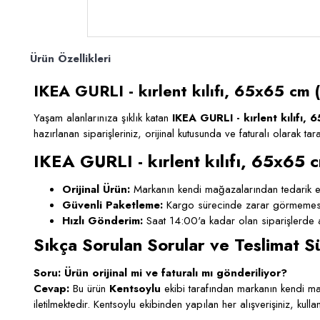
Ürün Özellikleri
IKEA GURLI - kırlent kılıfı, 65x65 cm (
Yaşam alanlarınıza şıklık katan
IKEA GURLI - kırlent kılıfı, 
hazırlanan siparişleriniz, orijinal kutusunda ve faturalı olarak ta
IKEA GURLI - kırlent kılıfı, 65x65 c
Orijinal Ürün:
Markanın kendi mağazalarından tedarik ed
Güvenli Paketleme:
Kargo sürecinde zarar görmemesi i
Hızlı Gönderim:
Saat 14:00'a kadar olan siparişlerde a
Sıkça Sorulan Sorular ve Teslimat S
Soru: Ürün orijinal mi ve faturalı mı gönderiliyor?
Cevap:
Bu ürün
Kentsoylu
ekibi tarafından markanın kendi mağ
iletilmektedir. Kentsoylu ekibinden yapılan her alışverişiniz, kul