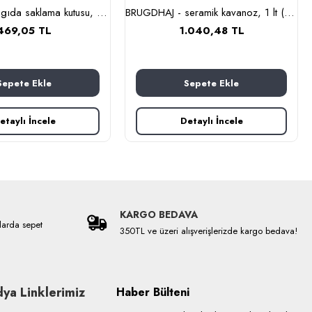
BLOMNING - gıda saklama kutusu, 11x7x20 cm (siyah)
BRUGDHAJ - seramik kavanoz, 1 lt (bej)
469,05 TL
1.040,48 TL
Sepete Ekle
Sepete Ekle
etaylı İncele
Detaylı İncele
KARGO BEDAVA
larda sepet
350TL ve üzeri alışverişlerizde kargo bedava!
ya Linklerimiz
Haber Bülteni