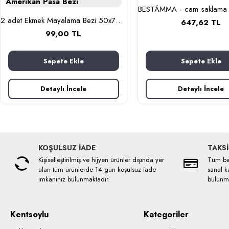
2 adet Ekmek Mayalama Bezi 50x70 cm, %100 Pamuk Amerikan Pasa Bezi
647,62 TL
99,00 TL
Sepete Ekle
Sepete Ekle
Detaylı İncele
Detaylı İncele
KOŞULSUZ İADE
TAKSİ
Kişiselleştirilmiş ve hijyen ürünler dışında yer
Tüm ban
alan tüm ürünlerde 14 gün koşulsuz iade
sanal ka
imkanınız bulunmaktadır.
bulunma
Kentsoylu
Kategoriler