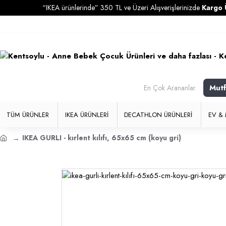
“IKEA ürünlerinde” 350 TL ve Üzeri Alışverişlerinizde
Kargo Ücretsi
Mut
En Çok Arananlar
TÜM ÜRÜNLER
IKEA ÜRÜNLERI
DECATHLON ÜRÜNLERI
EV & 
IKEA GURLI - kırlent kılıfı, 65x65 cm (koyu gri)