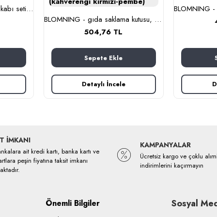
BESTÄMMA - cam saklama kabı seti (cam)
BLOMNING - gıda saklama kutusu, 10x10x10 cm (kahverengi kırmızı-pembe)
504,76 TL
Sepete Ekle
Detaylı İncele
D
T İMKANI
KAMPANYALAR
kalara ait kredi kartı, banka kartı ve
Ücretsiz kargo ve çoklu alım
rtlara peşin fiyatına taksit imkanı
indirimlerini kaçırmayın
ktadır.
Sosyal Med
Önemli Bilgiler