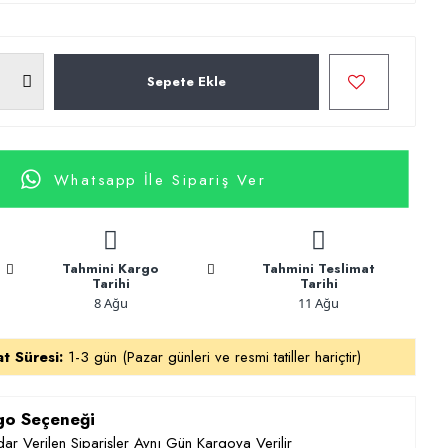
Sepete Ekle
Whatsapp İle Sipariş Ver
Tahmini Kargo
Tahmini Teslimat
Tarihi
Tarihi
8 Ağu
11 Ağu
at Süresi:
1-3 gün (Pazar günleri ve resmi tatiller hariçtir)
rgo Seçeneği
ar Verilen Siparişler Aynı Gün Kargoya Verilir