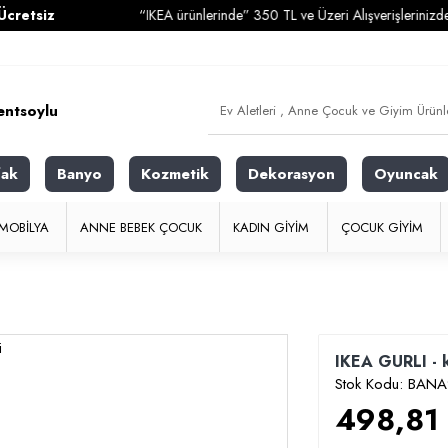
z
“IKEA ürünlerinde” 350 TL ve Üzeri Alışverişlerinizde
Kargo
fak
Banyo
Kozmetik
Dekorasyon
Oyuncak
MOBILYA
ANNE BEBEK ÇOCUK
KADIN GIYIM
ÇOCUK GIYIM
IKEA GURLI - kı
Stok Kodu:
BANA
498,81