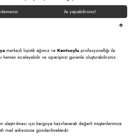
demenizi
ile yapabilirsiniz!
lya
merkezli lojistik ağımız ve
Kentsoylu
profesyonelliği ile
ı hemen inceleyebilir ve siparişinizi güvenle oluşturabilirsiniz.
 ulaştırılması için kargoya hazırlanarak değerli müşterilerimize
ıtlı mail adresinize gönderilmektedir.