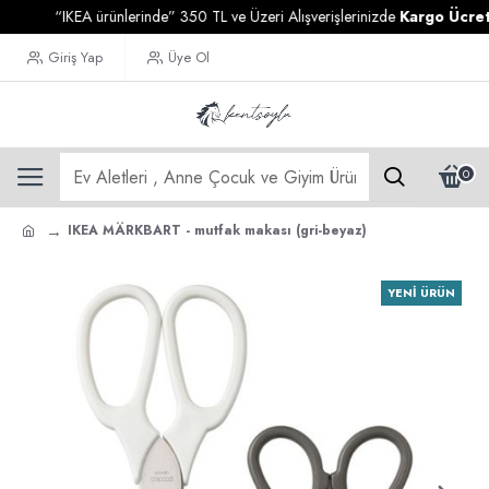
“IKEA ürünlerinde” 350 TL ve Üzeri Alışverişlerinizde
Kargo Ücretsiz
Giriş Yap
Üye Ol
0
IKEA MÄRKBART - mutfak makası (gri-beyaz)
YENI ÜRÜN