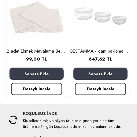
lanmaz çelik)
2 adet Ekmek Mayalama Bezi 50x70 cm, %100 Pamuk Amerikan Pasa Bezi
BESTÄMMA - cam saklama kabı seti (cam)
99,00 TL
647,62 TL
Sepete Ekle
Sepete Ekle
Detaylı İncele
Detaylı İncele
KOŞULSUZ İADE
Kişiselleştirilmiş ve hijyen ürünler dışında yer alan tüm
ürünlerde 14 gün koşulsuz iade imkanınız bulunmaktadır.