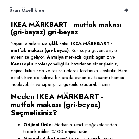
Ürün Özellikleri
IKEA MÄRKBART - mutfak makası
(gri-beyaz) gri-beyaz
Yaşam alanlarınıza şıklık katan
IKEA MÄRKBART -
mutfak makası (gri-beyaz)
, Kentsoylu güvencesiyle
evlerinize geliyor.
Antalya
merkezli lojistik ağımız ve
Kentsoylu
profesyonelliği ile hazırlanan siparişleriniz,
orijinal kutusunda ve faturalı olarak tarafınıza ulaştırılır. Hem
estetik hem de kaliteyi bir arada sunan bu tasarımı hemen
inceleyebilir ve siparişinizi güvenle oluşturabilirsiniz.
Neden IKEA MÄRKBART -
mutfak makası (gri-beyaz)
Seçmelisiniz?
Orijinal Ürün:
Markanın kendi mağazalarından
tedarik edilen %100 orijinal ürün.
Güvenli Paketleme:
Kargo sürecinde zarar