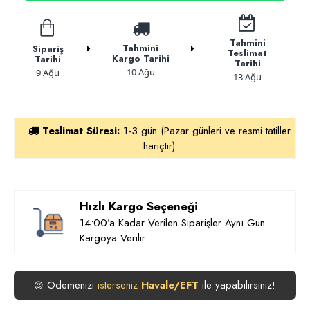
Tahmini
Tahmini
Sipariş
Teslimat
Kargo Tarihi
Tarihi
Tarihi
10 Ağu
9 Ağu
13 Ağu
Teslimat Süresi:
1-3 gün (Pazar günleri ve resmi tatiller
hariçtir)
Hızlı Kargo Seçeneği
14:00’a Kadar Verilen Siparişler Aynı Gün
Kargoya Verilir
Ödemenizi
ile yapabilirsiniz!
😍