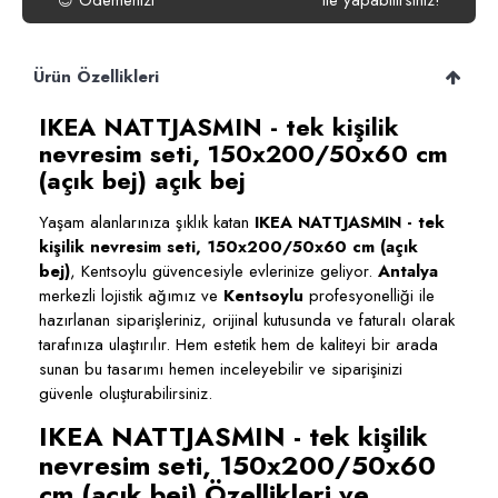
Ödemenizi
ile yapabilirsiniz!
😍
Ürün Özellikleri
IKEA NATTJASMIN - tek kişilik
nevresim seti, 150x200/50x60 cm
(açık bej) açık bej
Yaşam alanlarınıza şıklık katan
IKEA NATTJASMIN - tek
kişilik nevresim seti, 150x200/50x60 cm (açık
bej)
, Kentsoylu güvencesiyle evlerinize geliyor.
Antalya
merkezli lojistik ağımız ve
Kentsoylu
profesyonelliği ile
hazırlanan siparişleriniz, orijinal kutusunda ve faturalı olarak
tarafınıza ulaştırılır. Hem estetik hem de kaliteyi bir arada
sunan bu tasarımı hemen inceleyebilir ve siparişinizi
güvenle oluşturabilirsiniz.
IKEA NATTJASMIN - tek kişilik
nevresim seti, 150x200/50x60
cm (açık bej) Özellikleri ve