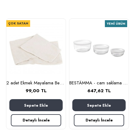
ÇOK SATAN
YENI ÜRÜN
nlık, 19 cm (cam-kahverengi)
2 adet Ekmek Mayalama Bezi 50x70 cm, %100 Pamuk Amerikan Pasa Bezi
BESTÄMMA - cam saklama kabı seti (cam)
99,00 TL
647,62 TL
Sepete Ekle
Sepete Ekle
Detaylı İncele
Detaylı İncele