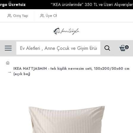
Ücretsiz
“IKEA ürünlerinde” 350 TL ve Üzeri Alışverişleriniz
Giriş Yap
Üye Ol
0
IKEA NATTJASMIN - tek kişilik nevresim seti, 150x200/50x60 cm
(açık bej)