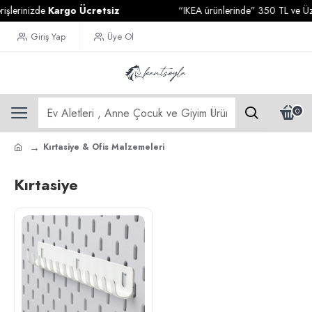
şlerinizde
Kargo Ücretsiz
“IKEA ürünlerinde” 350 TL ve Üzeri
Giriş Yap
Üye Ol
0
Kırtasiye & Ofis Malzemeleri
Kırtasiye