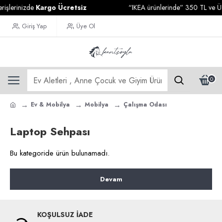
işlerinizde
Kargo Ücretsiz
“IKEA ürünlerinde” 350 TL ve Üzer
Giriş Yap
Üye Ol
0
Ev & Mobilya
Mobilya
Çalışma Odası
Laptop Sehpası
Bu kategoride ürün bulunamadı.
Devam
KOŞULSUZ İADE