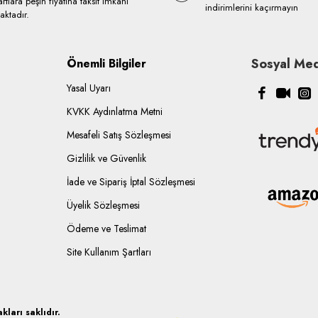
rtlara peşin fiyatına taksit imkanı
indirimlerini kaçırmayın
ktadır.
Sosyal Med
Önemli Bilgiler
Yasal Uyarı
KVKK Aydınlatma Metni
Mesafeli Satış Sözleşmesi
Gizlilik ve Güvenlik
İade ve Sipariş İptal Sözleşmesi
Üyelik Sözleşmesi
Ödeme ve Teslimat
Site Kullanım Şartları
ları saklıdır.