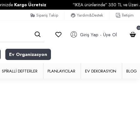
zde
Kargo Ücretsiz
“IKEA ürünlerinde” 350 TL ve Üzeri Alışv
Sipariş Takip
Yardım&Destek
İletişim
0
Giriş Yap - Üye Ol
Ev Organizasyon
SPIRALLI DEFTERLER
PLANLAYICILAR
EV DEKORASYON
BLOG