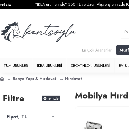
iz
“IKEA ürünlerinde” 350 TL ve Üzeri Alışverişlerinizde
Kargo
Mut
En Çok Arananlar
TÜM ÜRÜNLER
IKEA ÜRÜNLERI
DECATHLON ÜRÜNLERI
EV & 
Banyo Yapı & Hırdavat
Hırdavat
Mobilya Hırd
Filtre
Temizle
Fiyat, TL