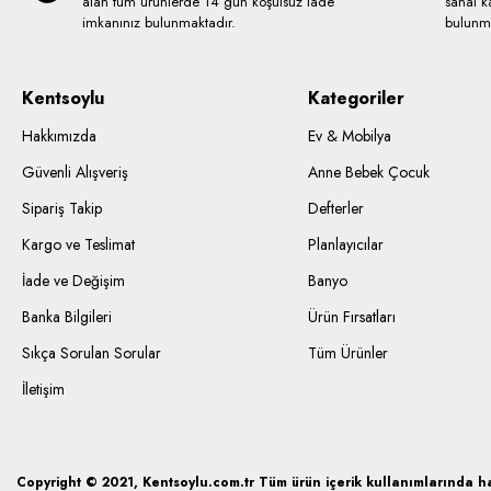
alan tüm ürünlerde 14 gün koşulsuz iade
sanal ka
imkanınız bulunmaktadır.
bulunma
Kentsoylu
Kategoriler
Hakkımızda
Ev & Mobilya
Güvenli Alışveriş
Anne Bebek Çocuk
Sipariş Takip
Defterler
Kargo ve Teslimat
Planlayıcılar
İade ve Değişim
Banyo
Banka Bilgileri
Ürün Fırsatları
Sıkça Sorulan Sorular
Tüm Ürünler
İletişim
Copyright © 2021, Kentsoylu.com.tr Tüm ürün içerik kullanımlarında hak