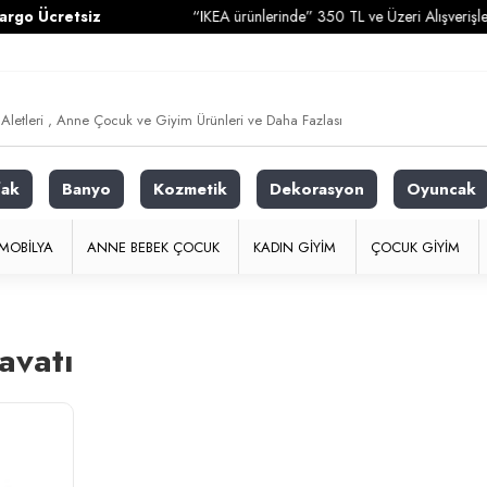
 Ücretsiz
“IKEA ürünlerinde” 350 TL ve Üzeri Alışverişlerini
fak
Banyo
Kozmetik
Dekorasyon
Oyuncak
MOBILYA
ANNE BEBEK ÇOCUK
KADIN GIYIM
ÇOCUK GIYIM
avatı