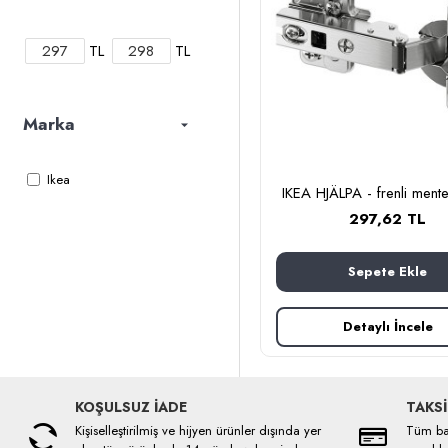
TL
TL
Marka
Ikea
IKEA HJÄLPA - frenli mente
297,62 TL
Sepete Ekle
Detaylı İncele
KOŞULSUZ İADE
TAKSİ
Kişiselleştirilmiş ve hijyen ürünler dışında yer
Tüm ban