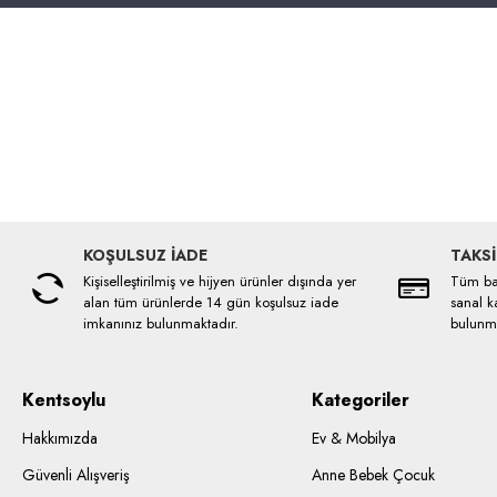
KOŞULSUZ İADE
TAKSİ
Kişiselleştirilmiş ve hijyen ürünler dışında yer
Tüm ban
alan tüm ürünlerde 14 gün koşulsuz iade
sanal ka
imkanınız bulunmaktadır.
bulunma
Kentsoylu
Kategoriler
Hakkımızda
Ev & Mobilya
Güvenli Alışveriş
Anne Bebek Çocuk