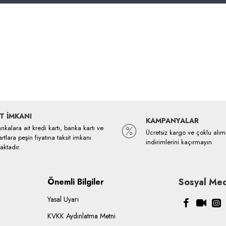
T İMKANI
KAMPANYALAR
kalara ait kredi kartı, banka kartı ve
Ücretsiz kargo ve çoklu alım
rtlara peşin fiyatına taksit imkanı
indirimlerini kaçırmayın
ktadır.
Sosyal Med
Önemli Bilgiler
Yasal Uyarı
KVKK Aydınlatma Metni