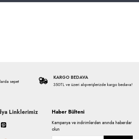
KARGO BEDAVA
larda sepet
350TL ve üzeri alışverişlerizde kargo bedava!
ya Linklerimiz
Haber Bülteni
Kampanya ve indirimlerden anında haberdar
olun