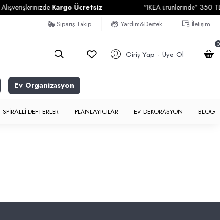
şverişlerinizde
Kargo Ücretsiz
“IKEA ürünlerinde” 350 TL ve 
Sipariş Takip
Yardım&Destek
İletişim
0
Giriş Yap - Üye Ol
Ev Organizasyon
SPIRALLI DEFTERLER
PLANLAYICILAR
EV DEKORASYON
BLOG