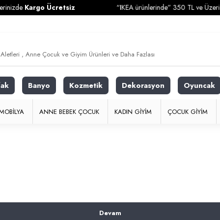
inizde
Kargo Ücretsiz
“IKEA ürünlerinde” 350 TL ve Üzeri Alı
fak
Banyo
Kozmetik
Dekorasyon
Oyuncak
MOBILYA
ANNE BEBEK ÇOCUK
KADIN GIYIM
ÇOCUK GIYIM
Devam