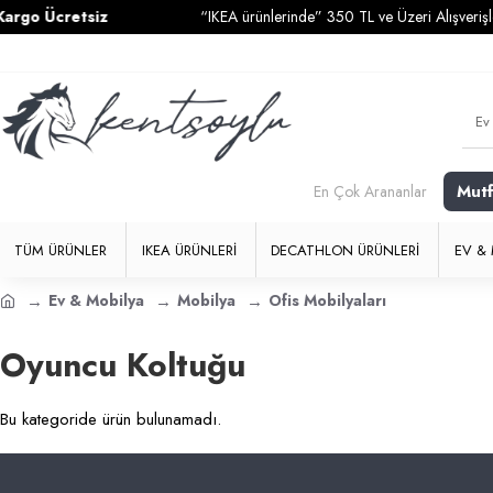
go Ücretsiz
“IKEA ürünlerinde” 350 TL ve Üzeri Alışverişler
Mut
En Çok Arananlar
TÜM ÜRÜNLER
IKEA ÜRÜNLERI
DECATHLON ÜRÜNLERI
EV & 
Ev & Mobilya
Mobilya
Ofis Mobilyaları
Oyuncu Koltuğu
Bu kategoride ürün bulunamadı.