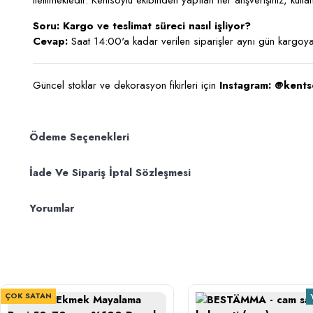
iletilmektedir. Kentsoylu ekibinden yapılan her alışverişiniz, kul
Soru: Kargo ve teslimat süreci nasıl işliyor?
Cevap:
Saat 14:00'a kadar verilen siparişler aynı gün kargoya 
Güncel stoklar ve dekorasyon fikirleri için
Instagram: @kents
Ödeme Seçenekleri
İade Ve Sipariş İptal Sözleşmesi
Yorumlar
ÇOK SATAN