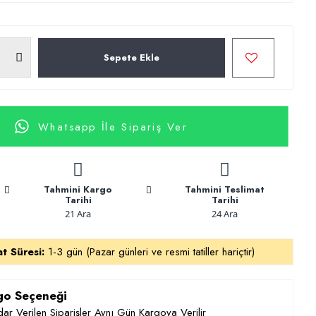
Sepete Ekle
Whatsapp İle Sipariş Ver
Tahmini Kargo
Tahmini Teslimat
Tarihi
Tarihi
21 Ara
24 Ara
at Süresi:
1-3 gün (Pazar günleri ve resmi tatiller hariçtir)
rgo Seçeneği
ar Verilen Siparişler Aynı Gün Kargoya Verilir