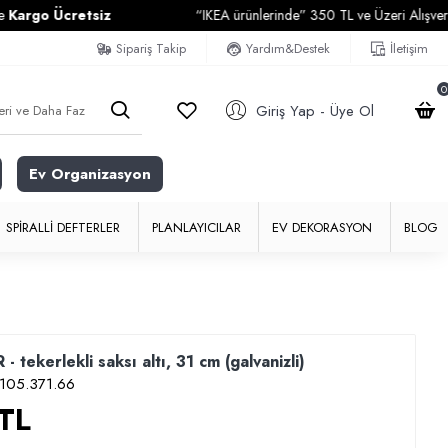
 Ücretsiz
“IKEA ürünlerinde” 350 TL ve Üzeri Alışverişleriniz
Sipariş Takip
Yardım&Destek
İletişim
0
Giriş Yap - Üye Ol
Ev Organizasyon
SPIRALLI DEFTERLER
PLANLAYICILAR
EV DEKORASYON
BLOG
tekerlekli saksı altı, 31 cm (galvanizli)
105.371.66
TL