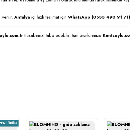
lanılan entegrasyonlarla eş zamanlı olarak faturalandırılarak sistemde kay
verilir.
Antalya
içi hızlı teslimat için
WhatsApp (0533 490 91 71)
oylu.com.tr
hesabımızı takip edebilir, tüm ürünlerimize
Kentsoylu.co
YENI ÜRÜN