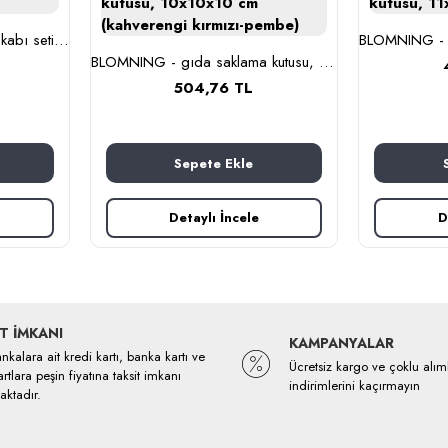
BESTÄMMA - cam saklama kabı seti (cam)
BLOMNING - gıda saklama kutusu, 10x10x10 cm (kahverengi kırmızı-pembe)
504,76 TL
Sepete Ekle
Detaylı İncele
D
T İMKANI
KAMPANYALAR
kalara ait kredi kartı, banka kartı ve
Ücretsiz kargo ve çoklu alım
rtlara peşin fiyatına taksit imkanı
indirimlerini kaçırmayın
ktadır.