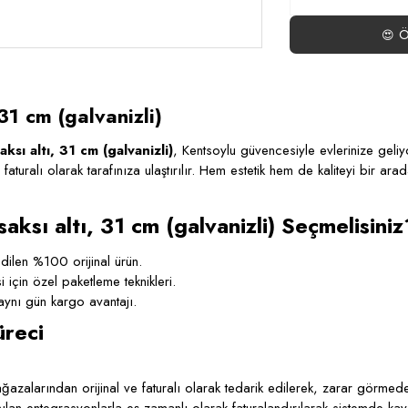
Ö
😍
31 cm (galvanizli)
sı altı, 31 cm (galvanizli)
, Kentsoylu güvencesiyle evlerinize geli
e faturalı olarak tarafınıza ulaştırılır. Hem estetik hem de kaliteyi bir a
sı altı, 31 cm (galvanizli) Seçmelisiniz
ilen %100 orijinal ürün.
çin özel paketleme teknikleri.
ynı gün kargo avantajı.
üreci
azalarından orijinal ve faturalı olarak tedarik edilerek, zarar görmeden