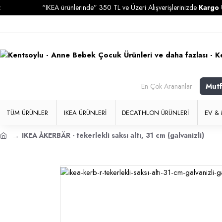
“IKEA ürünlerinde” 350 TL ve Üzeri Alışverişlerinizde
Kargo Ücretsi
Mut
En Çok Arananlar
TÜM ÜRÜNLER
IKEA ÜRÜNLERI
DECATHLON ÜRÜNLERI
EV & 
IKEA ÅKERBÄR - tekerlekli saksı altı, 31 cm (galvanizli)