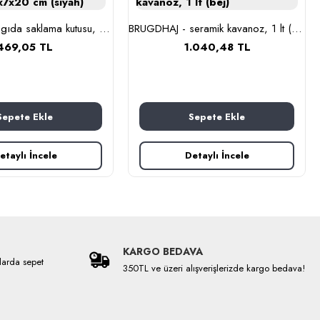
BLOMNING - gıda saklama kutusu, 11x7x20 cm (siyah)
BRUGDHAJ - seramik kavanoz, 1 lt (bej)
469,05 TL
1.040,48 TL
Sepete Ekle
Sepete Ekle
etaylı İncele
Detaylı İncele
KARGO BEDAVA
larda sepet
350TL ve üzeri alışverişlerizde kargo bedava!