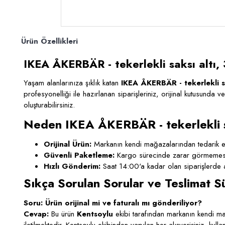
Ürün Özellikleri
IKEA ÅKERBÄR - tekerlekli saksı altı, 
Yaşam alanlarınıza şıklık katan
IKEA ÅKERBÄR - tekerlekli sak
profesyonelliği ile hazırlanan siparişleriniz, orijinal kutusunda v
oluşturabilirsiniz.
Neden IKEA ÅKERBÄR - tekerlekli sak
Orijinal Ürün:
Markanın kendi mağazalarından tedarik ed
Güvenli Paketleme:
Kargo sürecinde zarar görmemesi i
Hızlı Gönderim:
Saat 14:00'a kadar olan siparişlerde a
Sıkça Sorulan Sorular ve Teslimat S
Soru: Ürün orijinal mi ve faturalı mı gönderiliyor?
Cevap:
Bu ürün
Kentsoylu
ekibi tarafından markanın kendi mağ