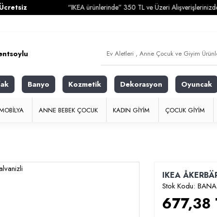
z
“IKEA ürünlerinde” 350 TL ve Üzeri Alışverişlerinizde
Kargo
fak
Banyo
Kozmetik
Dekorasyon
Oyuncak
MOBILYA
ANNE BEBEK ÇOCUK
KADIN GIYIM
ÇOCUK GIYIM
IKEA ÅKERBÄR - 
Stok Kodu:
BANA
677,38 