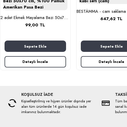
2 adet Ekmek Mayalama Bezi 50x70 cm, %100 Pamuk Amerikan Pasa Bezi
647,62 TL
99,00 TL
Sepete Ekle
Sepete Ekle
Detaylı İncele
Detaylı İncele
KOŞULSUZ İADE
TAKSİ
Kişiselleştirilmiş ve hijyen ürünler dışında yer
Tüm ban
alan tüm ürünlerde 14 gün koşulsuz iade
sanal ka
imkanınız bulunmaktadır.
bulunma