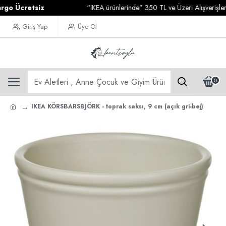
Ücretsiz
“IKEA ürünlerinde” 350 TL ve Üzeri Alışverişleriniz
Giriş Yap
Üye Ol
0
IKEA KÖRSBARSBJÖRK - toprak saksı, 9 cm (açık gri-bej)