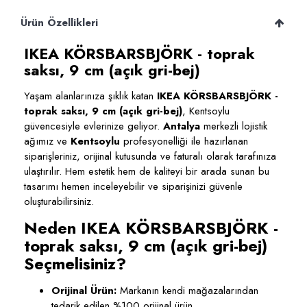
Ürün Özellikleri
IKEA KÖRSBARSBJÖRK - toprak
saksı, 9 cm (açık gri-bej)
Yaşam alanlarınıza şıklık katan
IKEA KÖRSBARSBJÖRK -
toprak saksı, 9 cm (açık gri-bej)
, Kentsoylu
güvencesiyle evlerinize geliyor.
Antalya
merkezli lojistik
ağımız ve
Kentsoylu
profesyonelliği ile hazırlanan
siparişleriniz, orijinal kutusunda ve faturalı olarak tarafınıza
ulaştırılır. Hem estetik hem de kaliteyi bir arada sunan bu
tasarımı hemen inceleyebilir ve siparişinizi güvenle
oluşturabilirsiniz.
Neden IKEA KÖRSBARSBJÖRK -
toprak saksı, 9 cm (açık gri-bej)
Seçmelisiniz?
Orijinal Ürün:
Markanın kendi mağazalarından
tedarik edilen %100 orijinal ürün.