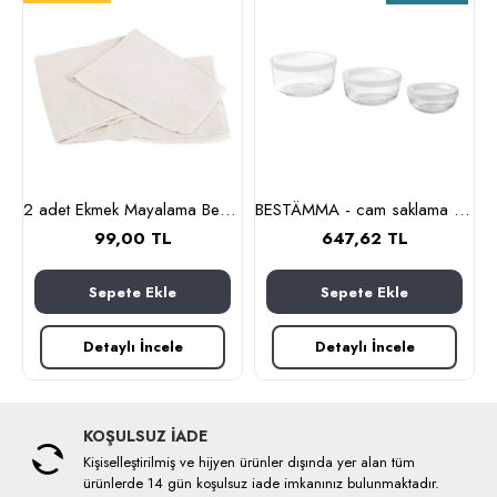
abı seti, 1 lt (şeffaf)
2 adet Ekmek Mayalama Bezi 50x70 cm, %100 Pamuk Amerikan Pasa Bezi
BESTÄMMA - cam saklama kabı seti (cam)
99,00 TL
647,62 TL
Sepete Ekle
Sepete Ekle
Detaylı İncele
Detaylı İncele
KOŞULSUZ İADE
Kişiselleştirilmiş ve hijyen ürünler dışında yer alan tüm
ürünlerde 14 gün koşulsuz iade imkanınız bulunmaktadır.