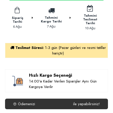
Tahmini
Tahmini
Sipariş
Teslimat
Kargo Tarihi
Tarihi
Tarihi
7 Ağu
6 Ağu
10 Ağu
Teslimat Süresi:
1-3 gün (Pazar günleri ve resmi tatiller
hariçtir)
Hızlı Kargo Seçeneği
14:00’a Kadar Verilen Siparişler Aynı Gün
Kargoya Verilir
Ödemenizi
ile yapabilirsiniz!
😍