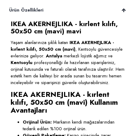
Ürün Özellikleri
IKEA AKERNEJLIKA - kırlent kılıfı,
50x50 cm (mavi) mavi
Yaşam alanlarınıza şıklık katan
IKEA AKERNEJLIKA -
kırlent kılıfı, 50x50 cm (mavi)
, Kentsoylu güvencesiyle
evlerinize geliyor.
Antalya
merkezli lojistik ağımız ve
Kentsoylu
profesyonelliği ile hazırlanan siparişleriniz,
orijinal kutusunda ve faturalı olarak tarafınıza ulaştırılır. Hem
estetik hem de kaliteyi bir arada sunan bu tasarımı hemen
inceleyebilir ve siparişinizi güvenle oluşturabilirsiniz.
IKEA AKERNEJLIKA - kırlent
kılıfı, 50x50 cm (mavi) Kullanım
Avantajları
Orijinal Ürün:
Markanın kendi mağazalarından
tedarik edilen %100 orijinal ürün.
Güvenli Paketleme:
Kargo sürecinde zarar