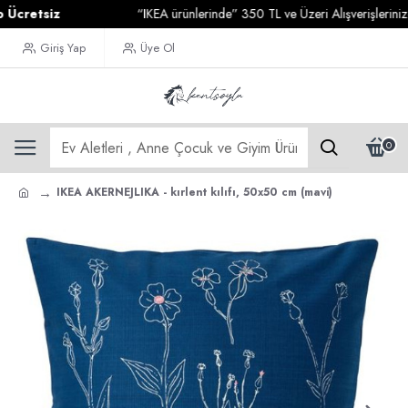
etsiz
“IKEA ürünlerinde” 350 TL ve Üzeri Alışverişlerinizde
Ka
Giriş Yap
Üye Ol
0
IKEA AKERNEJLIKA - kırlent kılıfı, 50x50 cm (mavi)