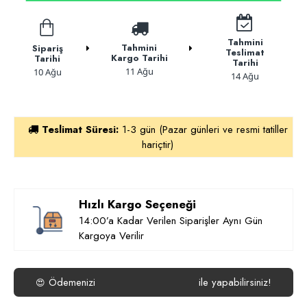
Tahmini
Tahmini
Sipariş
Teslimat
Kargo Tarihi
Tarihi
Tarihi
11 Ağu
10 Ağu
14 Ağu
Teslimat Süresi:
1-3 gün (Pazar günleri ve resmi tatiller
hariçtir)
Hızlı Kargo Seçeneği
14:00’a Kadar Verilen Siparişler Aynı Gün
Kargoya Verilir
Ödemenizi
isterseniz
Havale/EFT
ile yapabilirsiniz!
😍