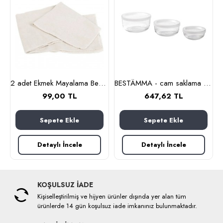
nlık, 19 cm (cam-kahverengi)
2 adet Ekmek Mayalama Bezi 50x70 cm, %100 Pamuk Amerikan Pasa Bezi
BESTÄMMA - cam saklama kabı seti (cam)
99,00 TL
647,62 TL
Sepete Ekle
Sepete Ekle
Detaylı İncele
Detaylı İncele
KOŞULSUZ İADE
Kişiselleştirilmiş ve hijyen ürünler dışında yer alan tüm
ürünlerde 14 gün koşulsuz iade imkanınız bulunmaktadır.