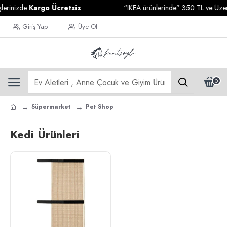
erinizde
Kargo Ücretsiz
“IKEA ürünlerinde” 350 TL ve Üzeri A
Giriş Yap
Üye Ol
0
Süpermarket
Pet Shop
Kedi Ürünleri