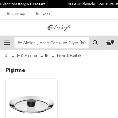
şlerinizde
Kargo Ücretsiz
“IKEA ürünlerinde” 350 TL ve Üzeri
Giriş Yap
Üye Ol
0
Ev & Mobilya
Ev
Sofra & Mutfak
Pişirme