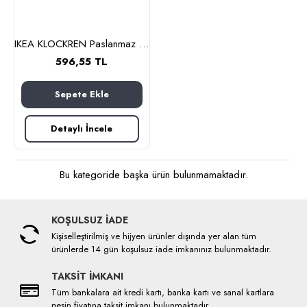
IKEA KLOCKREN Paslanmaz Çelik Cam 21 cm Tencere Kapağı
596,55 TL
Sepete Ekle
Detaylı İncele
Bu kategoride başka ürün bulunmamaktadır.
KOŞULSUZ İADE
Kişiselleştirilmiş ve hijyen ürünler dışında yer alan tüm
ürünlerde 14 gün koşulsuz iade imkanınız bulunmaktadır.
TAKSİT İMKANI
Tüm bankalara ait kredi kartı, banka kartı ve sanal kartlara
peşin fiyatına taksit imkanı bulunmaktadır.