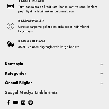
TAKSİT İMKANI
Tüm bankalara ait kredi kartı, banka kartı ve sanal kartlara
peşin fiyatına taksit imkanı bulunmaktadır.
KAMPANYALAR
Ücretsiz kargo ve çoklu alımlarda sepet indirimlerini
kaçırmayın
KARGO BEDAVA
350TL ve üzeri alışverişlerizde kargo bedava!
Kentsoylu
Kategoriler
Önemli Bilgiler
Sosyal Medya Linklerimiz