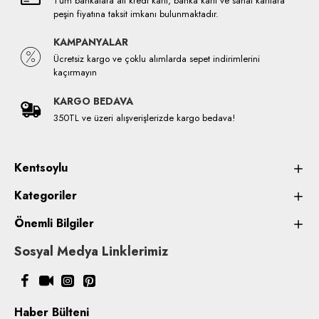
Tüm bankalara ait kredi kartı, banka kartı ve sanal kartlara
peşin fiyatına taksit imkanı bulunmaktadır.
KAMPANYALAR
Ücretsiz kargo ve çoklu alımlarda sepet indirimlerini
kaçırmayın
KARGO BEDAVA
350TL ve üzeri alışverişlerizde kargo bedava!
Kentsoylu
Kategoriler
Önemli Bilgiler
Sosyal Medya Linklerimiz
Haber Bülteni