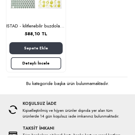
ISTAD - kilitlenebilir buzdolabı poşeti, 6 lt ve 4,5 lt (yeşil)
588,10 TL
Sepete Ekle
Detaylı İncele
Bu kategoride başka ürün bulunmamaktadır.
KOŞULSUZ İADE
Kişiselleştirilmiş ve hijyen ürünler dışında yer alan tüm
ürünlerde 14 gün koşulsuz iade imkanınız bulunmaktadır.
TAKSİT İMKANI