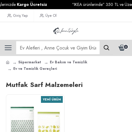
erinizde
Kargo Ücretsiz
“IKEA ürünlerinde” 350 TL ve Üzeri A
Giriş Yap
Üye Ol
0
Süpermarket
Ev Bakım ve Temizlik
Ev ve Temizlik Gereçleri
Mutfak Sarf Malzemeleri
YENI ÜRÜN