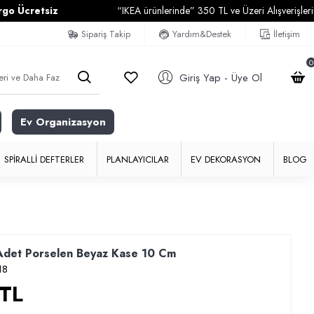
cretsiz
“IKEA ürünlerinde” 350 TL ve Üzeri Alışverişlerinizde
Sipariş Takip
Yardım&Destek
İletişim
0
Giriş Yap - Üye Ol
Ev Organizasyon
SPIRALLI DEFTERLER
PLANLAYICILAR
EV DEKORASYON
BLOG
det Porselen Beyaz Kase 10 Cm
18
 TL