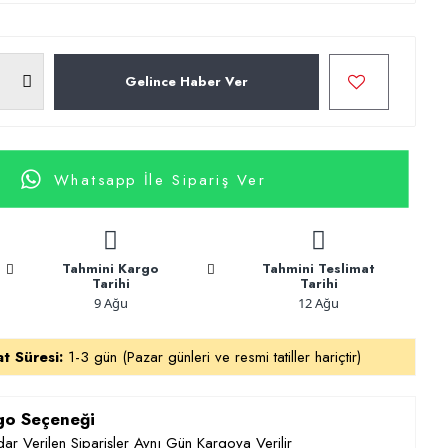
Gelince Haber Ver
Whatsapp İle Sipariş Ver
Tahmini Kargo
Tahmini Teslimat
Tarihi
Tarihi
9 Ağu
12 Ağu
at Süresi:
1-3 gün (Pazar günleri ve resmi tatiller hariçtir)
rgo Seçeneği
ar Verilen Siparişler Aynı Gün Kargoya Verilir