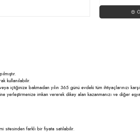
Ö
😍
lmıştır.
 kullanılabilir.
eya içtiğinize bakmadan yılın 365 günü evdeki tüm ihtiyaçlarınızı karşıl
zerine yerleştirmenize imkan vererek dikey alan kazanmanızı ve diğer eşy
 sitesinden farklı bir fiyata satılabilir.