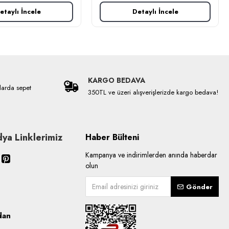
etaylı İncele
Detaylı İncele
KARGO BEDAVA
larda sepet
350TL ve üzeri alışverişlerizde kargo bedava!
ya Linklerimiz
Haber Bülteni
Kampanya ve indirimlerden anında haberdar
olun
Gönder