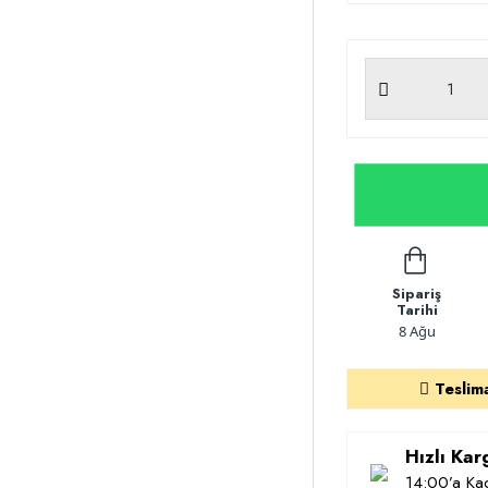
Sipariş
Tarihi
8 Ağu
Teslim
Hızlı Ka
14:00’a Kad