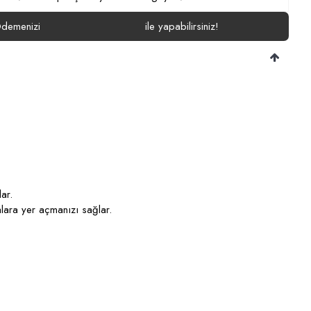
demenizi
ile yapabilirsiniz!
ar.
alara yer açmanızı sağlar.