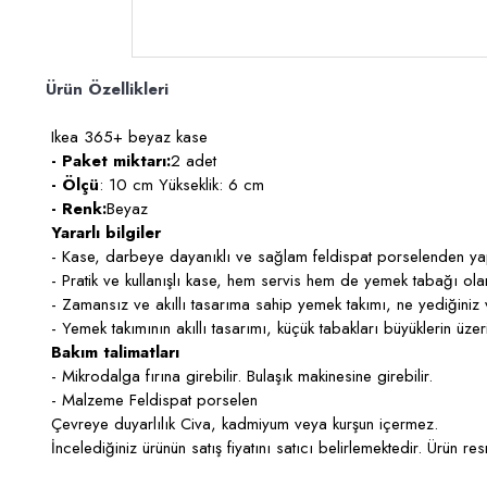
Ürün Özellikleri
Ikea 365+ beyaz kase
- Paket miktarı:
2 adet
- Ölçü
: 10 cm Yükseklik: 6 cm
- Renk:
Beyaz
Yararlı bilgiler
- Kase, darbeye dayanıklı ve sağlam feldispat porselenden yapı
- Pratik ve kullanışlı kase, hem servis hem de yemek tabağı olarak
- Zamansız ve akıllı tasarıma sahip yemek takımı, ne yediğiniz v
- Yemek takımının akıllı tasarımı, küçük tabakları büyüklerin ü
Bakım talimatları
- Mikrodalga fırına girebilir. Bulaşık makinesine girebilir.
- Malzeme Feldispat porselen
Çevreye duyarlılık Civa, kadmiyum veya kurşun içermez.
İncelediğiniz ürünün satış fiyatını satıcı belirlemektedir. Ürün resmi