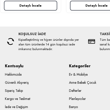
Detaylı İncele
Detaylı İncele
KOŞULSUZ İADE
TAKSİ
Kişiselleştirilmiş ve hijyen ürünler dışında yer
Tüm ban
alan tüm ürünlerde 14 gün koşulsuz iade
sanal ka
imkanınız bulunmaktadır.
bulunma
Kentsoylu
Kategoriler
Hakkımızda
Ev & Mobilya
Güvenli Alışveriş
Anne Bebek Çocuk
Sipariş Takip
Defterler
Kargo ve Teslimat
Planlayıcılar
İade ve Değişim
Banyo