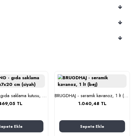
BLOMNING - gıda saklama kutusu, 11x7x20 cm (siyah)
BRUGDHAJ - seramik kavanoz, 1 lt (bej)
469,05 TL
1.040,48 TL
Sepete Ekle
Sepete Ekle