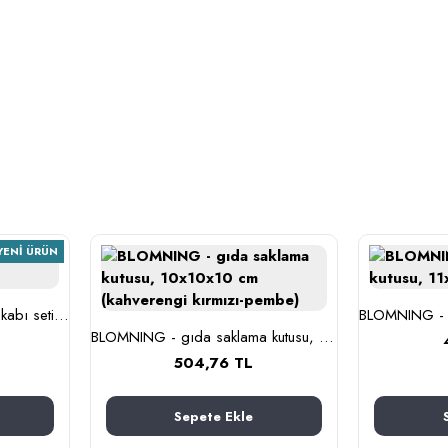
YENI ÜRÜN
BESTÄMMA - cam saklama kabı seti (cam)
BLOMNING - gıda saklama kutusu, 10x10x10 cm (kahverengi kırmızı-pembe)
504,76 TL
Sepete Ekle