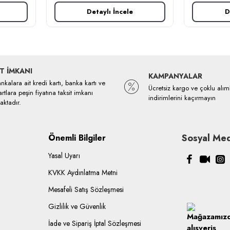
Detaylı İncele
D
T İMKANI
KAMPANYALAR
kalara ait kredi kartı, banka kartı ve
Ücretsiz kargo ve çoklu alım
rtlara peşin fiyatına taksit imkanı
indirimlerini kaçırmayın
ktadır.
Sosyal Med
Önemli Bilgiler
Yasal Uyarı
KVKK Aydınlatma Metni
Mesafeli Satış Sözleşmesi
Gizlilik ve Güvenlik
İade ve Sipariş İptal Sözleşmesi