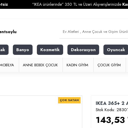
“IKEA ürünlerinde” 350 TL ve Üzeri Alışverişlerinizde
Kargo Ü
fak
Banyo
Kozmetik
Dekorasyon
Oyuncak
MOBILYA
ANNE BEBEK ÇOCUK
KADIN GIYIM
ÇOCUK GIYIM
ÇOK SATAN
IKEA 365+ 2 A
Stok Kodu:
2830
143,53