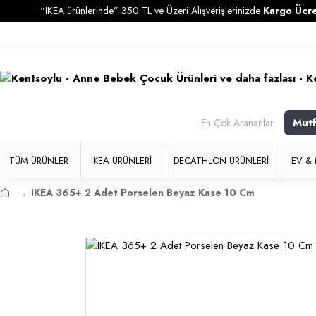
“IKEA ürünlerinde” 350 TL ve Üzeri Alışverişlerinizde
Kargo Ücretsiz
Mut
En Çok Arananlar
TÜM ÜRÜNLER
IKEA ÜRÜNLERI
DECATHLON ÜRÜNLERI
EV & 
IKEA 365+ 2 Adet Porselen Beyaz Kase 10 Cm