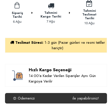
Tahmini
Tahmini
Sipariş
Teslimat
Kargo Tarihi
Tarihi
Tarihi
7 Ağu
6 Ağu
10 Ağu
Teslimat Süresi:
1-3 gün (Pazar günleri ve resmi tatiller
hariçtir)
Hızlı Kargo Seçeneği
14:00’a Kadar Verilen Siparişler Aynı Gün
Kargoya Verilir
Ödemenizi
ile yapabilirsiniz!
😍