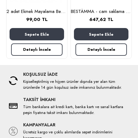
cam-paslanmaz çelik)
2 adet Ekmek Mayalama Bezi 50x70 cm, %100 Pamuk Amerikan Pasa Bezi
BESTÄMMA - cam saklama kabı seti (cam)
99,00 TL
647,62 TL
Sepete Ekle
Sepete Ekle
Detaylı İncele
Detaylı İncele
KOŞULSUZ İADE
Kişiselleştirilmiş ve hijyen ürünler dışında yer alan tüm
ürünlerde 14 gün koşulsuz iade imkanınız bulunmaktadır.
TAKSİT İMKANI
Tüm bankalara ait kredi kartı, banka kartı ve sanal kartlara
peşin fiyatına taksit imkanı bulunmaktadır.
KAMPANYALAR
Ücretsiz kargo ve çoklu alımlarda sepet indirimlerini
kaçırmayın