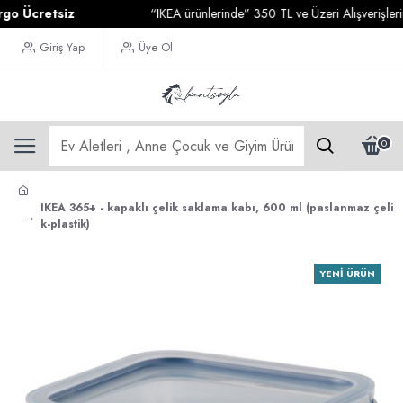
cretsiz
“IKEA ürünlerinde” 350 TL ve Üzeri Alışverişlerinizd
Giriş Yap
Üye Ol
0
IKEA 365+ - kapaklı çelik saklama kabı, 600 ml (paslanmaz çeli
k-plastik)
YENI ÜRÜN