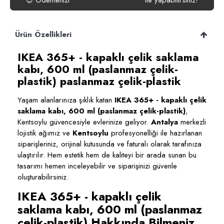
Ödemenizi
ile yapabilirsiniz!
😍
Ürün Özellikleri
IKEA 365+ - kapaklı çelik saklama
kabı, 600 ml (paslanmaz çelik-
plastik) paslanmaz çelik-plastik
Yaşam alanlarınıza şıklık katan
IKEA 365+ - kapaklı çelik
saklama kabı, 600 ml (paslanmaz çelik-plastik)
,
Kentsoylu güvencesiyle evlerinize geliyor.
Antalya
merkezli
lojistik ağımız ve
Kentsoylu
profesyonelliği ile hazırlanan
siparişleriniz, orijinal kutusunda ve faturalı olarak tarafınıza
ulaştırılır. Hem estetik hem de kaliteyi bir arada sunan bu
tasarımı hemen inceleyebilir ve siparişinizi güvenle
oluşturabilirsiniz.
IKEA 365+ - kapaklı çelik
saklama kabı, 600 ml (paslanmaz
çelik-plastik) Hakkında Bilmeniz