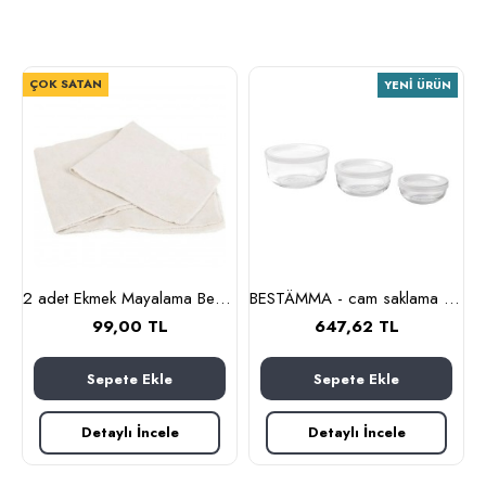
ÇOK SATAN
YENI ÜRÜN
 cl (cam-paslanmaz çelik)
2 adet Ekmek Mayalama Bezi 50x70 cm, %100 Pamuk Amerikan Pasa Bezi
BESTÄMMA - cam saklama kabı seti (cam)
99,00 TL
647,62 TL
Sepete Ekle
Sepete Ekle
Detaylı İncele
Detaylı İncele