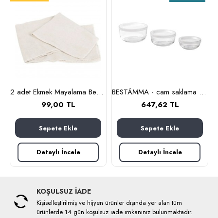
nlık, 19 cm (cam-kahverengi)
2 adet Ekmek Mayalama Bezi 50x70 cm, %100 Pamuk Amerikan Pasa Bezi
BESTÄMMA - cam saklama kabı seti (cam)
99,00 TL
647,62 TL
Sepete Ekle
Sepete Ekle
Detaylı İncele
Detaylı İncele
KOŞULSUZ İADE
Kişiselleştirilmiş ve hijyen ürünler dışında yer alan tüm
ürünlerde 14 gün koşulsuz iade imkanınız bulunmaktadır.