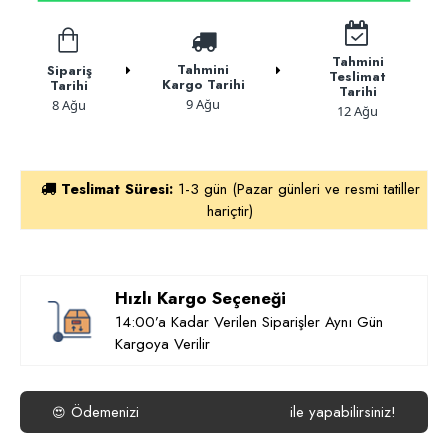
Tahmini
Tahmini
Sipariş
Teslimat
Kargo Tarihi
Tarihi
Tarihi
9 Ağu
8 Ağu
12 Ağu
Teslimat Süresi:
1-3 gün (Pazar günleri ve resmi tatiller
hariçtir)
Hızlı Kargo Seçeneği
14:00’a Kadar Verilen Siparişler Aynı Gün
Kargoya Verilir
Ödemenizi
ile yapabilirsiniz!
😍