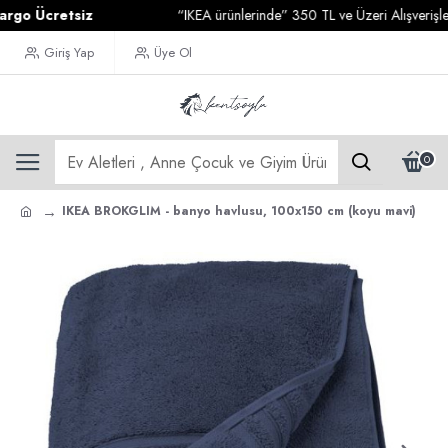
Ücretsiz
“IKEA ürünlerinde” 350 TL ve Üzeri Alışverişleriniz
Giriş Yap
Üye Ol
0
IKEA BROKGLIM - banyo havlusu, 100x150 cm (koyu mavi)