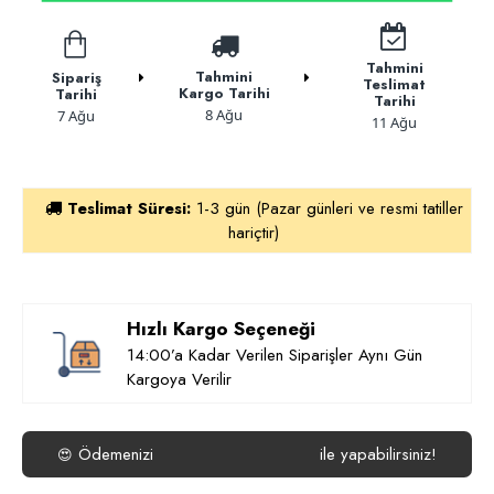
Tahmini
Tahmini
Sipariş
Teslimat
Kargo Tarihi
Tarihi
Tarihi
8 Ağu
7 Ağu
11 Ağu
Teslimat Süresi:
1-3 gün (Pazar günleri ve resmi tatiller
hariçtir)
Hızlı Kargo Seçeneği
14:00’a Kadar Verilen Siparişler Aynı Gün
Kargoya Verilir
Ödemenizi
ile yapabilirsiniz!
😍