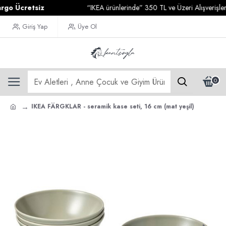
 Ücretsiz
“IKEA ürünlerinde” 350 TL ve Üzeri Alışverişlerini
Giriş Yap
Üye Ol
0
IKEA FÄRGKLAR - seramik kase seti, 16 cm (mat yeşil)