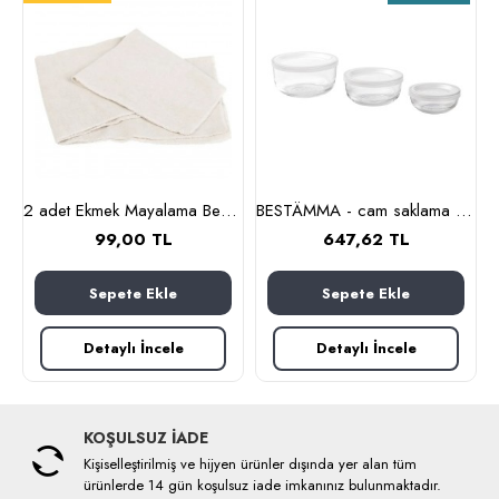
lanmaz çelik)
2 adet Ekmek Mayalama Bezi 50x70 cm, %100 Pamuk Amerikan Pasa Bezi
BESTÄMMA - cam saklama kabı seti (cam)
99,00 TL
647,62 TL
Sepete Ekle
Sepete Ekle
Detaylı İncele
Detaylı İncele
KOŞULSUZ İADE
Kişiselleştirilmiş ve hijyen ürünler dışında yer alan tüm
ürünlerde 14 gün koşulsuz iade imkanınız bulunmaktadır.