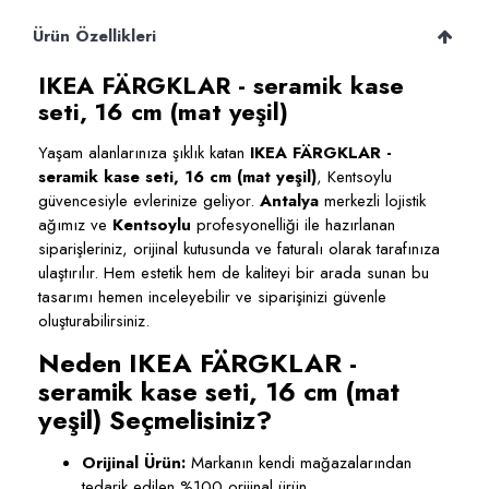
Ürün Özellikleri
IKEA FÄRGKLAR - seramik kase
seti, 16 cm (mat yeşil)
Yaşam alanlarınıza şıklık katan
IKEA FÄRGKLAR -
seramik kase seti, 16 cm (mat yeşil)
, Kentsoylu
güvencesiyle evlerinize geliyor.
Antalya
merkezli lojistik
ağımız ve
Kentsoylu
profesyonelliği ile hazırlanan
siparişleriniz, orijinal kutusunda ve faturalı olarak tarafınıza
ulaştırılır. Hem estetik hem de kaliteyi bir arada sunan bu
tasarımı hemen inceleyebilir ve siparişinizi güvenle
oluşturabilirsiniz.
Neden IKEA FÄRGKLAR -
seramik kase seti, 16 cm (mat
yeşil) Seçmelisiniz?
Orijinal Ürün:
Markanın kendi mağazalarından
tedarik edilen %100 orijinal ürün.