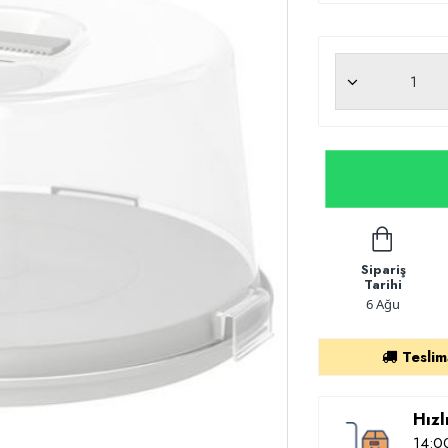
Sipariş
Tarihi
6 Ağu
Teslim
Hızl
14:00