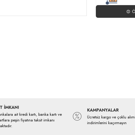
Ö
😍
T İMKANI
KAMPANYALAR
kalara ait kredi kartı, banka kartı ve
Ücretsiz kargo ve çoklu alım
rtlara peşin fiyatına taksit imkanı
indirimlerini kaçırmayın
ktadır.