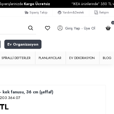
lerinizde
Kargo Ücretsiz
“IKEA ürünlerinde” 350 TL ve Üzeri 
Sipariş Takip
Yardım&Destek
İletişim
0
Giriş Yap - Üye Ol
Ev Organizasyon
SPIRALLI DEFTERLER
PLANLAYICILAR
EV DEKORASYON
BLOG
 kek fanusu, 36 cm (şeffaf)
203.364.07
 TL