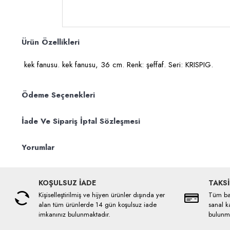
Ürün Özellikleri
kek fanusu. kek fanusu, 36 cm. Renk: şeffaf. Seri: KRISPIG.
Ödeme Seçenekleri
İade Ve Sipariş İptal Sözleşmesi
Yorumlar
KOŞULSUZ İADE
TAKSİ
Kişiselleştirilmiş ve hijyen ürünler dışında yer
Tüm ban
alan tüm ürünlerde 14 gün koşulsuz iade
sanal ka
imkanınız bulunmaktadır.
bulunma