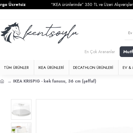
cretsiz
“IKEA ürünlerinde” 350 TL ve Üzeri Alışverişlerinizde
Mut
En Çok Arananlar
TÜM ÜRÜNLER
IKEA ÜRÜNLERI
DECATHLON ÜRÜNLERI
EV & 
IKEA KRISPIG - kek fanusu, 36 cm (şeffaf)