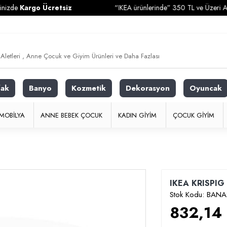
Kargo Ücretsiz
“IKEA ürünlerinde” 350 TL ve Üzeri Alışveriş
fak
Banyo
Kozmetik
Dekorasyon
Oyuncak
MOBILYA
ANNE BEBEK ÇOCUK
KADIN GIYIM
ÇOCUK GIYIM
IKEA KRISPIG -
Stok Kodu:
BANA
832,14