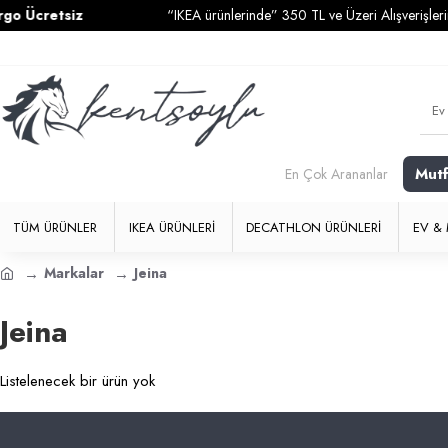
 Ücretsiz
“IKEA ürünlerinde” 350 TL ve Üzeri Alışverişlerini
Mut
En Çok Arananlar
TÜM ÜRÜNLER
IKEA ÜRÜNLERI
DECATHLON ÜRÜNLERI
EV & 
Markalar
Jeina
Jeina
Listelenecek bir ürün yok