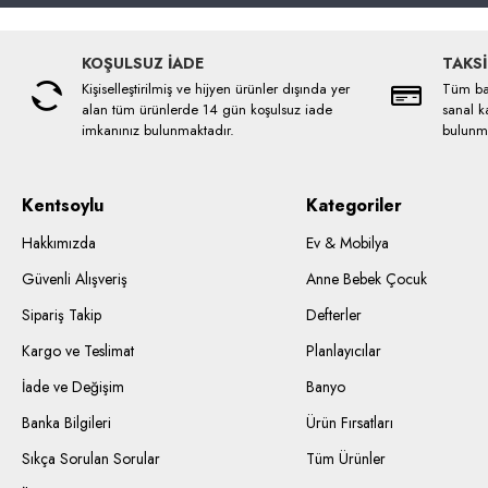
KOŞULSUZ İADE
TAKSİ
Kişiselleştirilmiş ve hijyen ürünler dışında yer
Tüm ban
alan tüm ürünlerde 14 gün koşulsuz iade
sanal ka
imkanınız bulunmaktadır.
bulunma
Kentsoylu
Kategoriler
Hakkımızda
Ev & Mobilya
Güvenli Alışveriş
Anne Bebek Çocuk
Sipariş Takip
Defterler
Kargo ve Teslimat
Planlayıcılar
İade ve Değişim
Banyo
Banka Bilgileri
Ürün Fırsatları
Sıkça Sorulan Sorular
Tüm Ürünler