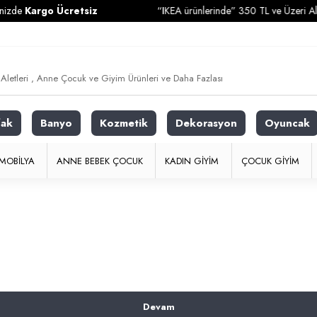
zde
Kargo Ücretsiz
“IKEA ürünlerinde” 350 TL ve Üzeri Alışve
fak
Banyo
Kozmetik
Dekorasyon
Oyuncak
MOBILYA
ANNE BEBEK ÇOCUK
KADIN GIYIM
ÇOCUK GIYIM
Devam