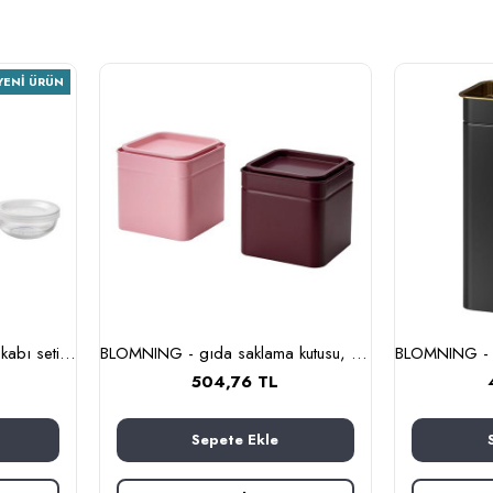
YENI ÜRÜN
BESTÄMMA - cam saklama kabı seti (cam)
BLOMNING - gıda saklama kutusu, 10x10x10 cm (kahverengi kırmızı-pembe)
504,76 TL
Sepete Ekle