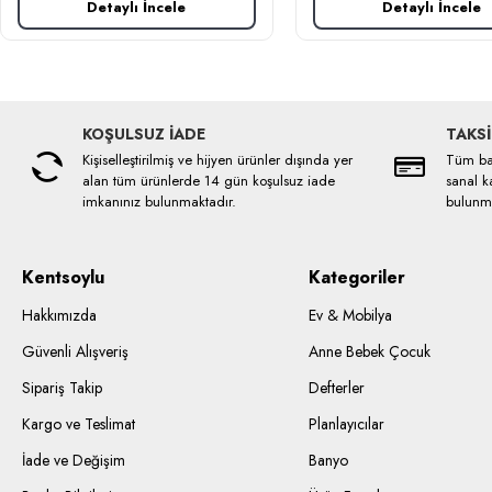
Detaylı İncele
Detaylı İncele
KOŞULSUZ İADE
TAKSİ
Kişiselleştirilmiş ve hijyen ürünler dışında yer
Tüm ban
alan tüm ürünlerde 14 gün koşulsuz iade
sanal ka
imkanınız bulunmaktadır.
bulunma
Kentsoylu
Kategoriler
Hakkımızda
Ev & Mobilya
Güvenli Alışveriş
Anne Bebek Çocuk
Sipariş Takip
Defterler
Kargo ve Teslimat
Planlayıcılar
İade ve Değişim
Banyo