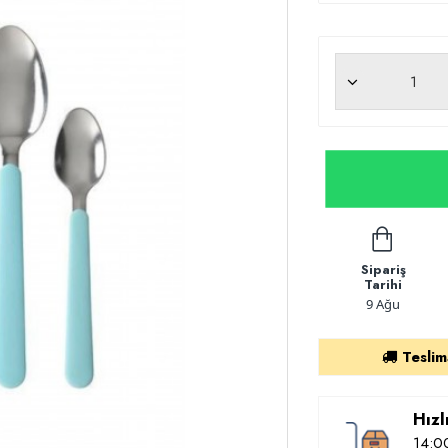
Sipariş
Tarihi
9 Ağu
Teslim
Hızl
14:00