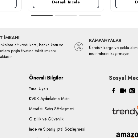
Detaylı İncele
D
T İMKANI
KAMPANYALAR
kalara ait kredi kartı, banka kartı ve
Ücretsiz kargo ve çoklu alım
rtlara peşin fiyatına taksit imkanı
indirimlerini kaçırmayın
ktadır.
Sosyal Med
Önemli Bilgiler
Yasal Uyarı
KVKK Aydınlatma Metni
Mesafeli Satış Sözleşmesi
Gizlilik ve Güvenlik
İade ve Sipariş İptal Sözleşmesi