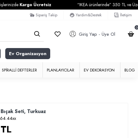
Kargo Ücretsiz
“IKEA ürünlerinde” 350 TL ve Üzeri Alışveriş
Sipariş Takip
Yardım&Destek
İletişim
0
Giriş Yap - Üye Ol
Ev Organizasyon
SPIRALLI DEFTERLER
PLANLAYICILAR
EV DEKORASYON
BLOG
Bıçak Seti, Turkuaz
64.44xx
 TL