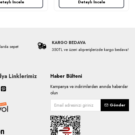
etaylı İncele
Detaylı İncele
KARGO BEDAVA
larda sepet
350TL ve üzeri alışverişlerizde kargo bedava!
ya Linklerimiz
Haber Bülteni
Kampanya ve indirimlerden anında haberdar
olun
Gönder