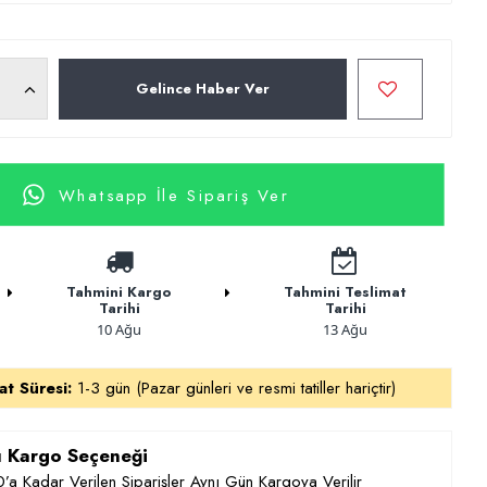
Gelince Haber Ver
Whatsapp İle Sipariş Ver
Tahmini Kargo
Tahmini Teslimat
Tarihi
Tarihi
10 Ağu
13 Ağu
at Süresi:
1-3 gün (Pazar günleri ve resmi tatiller hariçtir)
ı Kargo Seçeneği
’a Kadar Verilen Siparişler Aynı Gün Kargoya Verilir