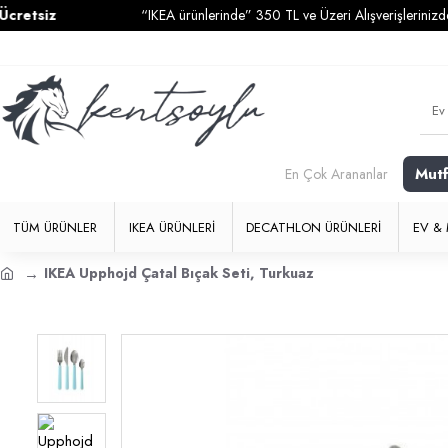
“IKEA ürünlerinde” 350 TL ve Üzeri Alışverişlerinizde
Kargo Ü
Mut
En Çok Arananlar
TÜM ÜRÜNLER
IKEA ÜRÜNLERI
DECATHLON ÜRÜNLERI
EV & 
IKEA Upphojd Çatal Bıçak Seti, Turkuaz