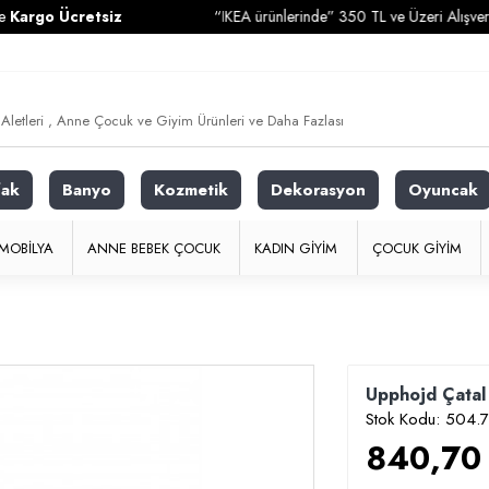
cretsiz
“IKEA ürünlerinde” 350 TL ve Üzeri Alışverişlerinizde
fak
Banyo
Kozmetik
Dekorasyon
Oyuncak
MOBILYA
ANNE BEBEK ÇOCUK
KADIN GIYIM
ÇOCUK GIYIM
Upphojd Çatal 
Stok Kodu:
504.7
840,70