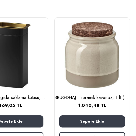
BLOMNING - gıda saklama kutusu, 11x7x20 cm (siyah)
BRUGDHAJ - seramik kavanoz, 1 lt (bej)
469,05 TL
1.040,48 TL
Sepete Ekle
Sepete Ekle