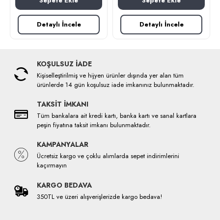
Sepete Ekle
Sepete Ekle
Detaylı İncele
Detaylı İncele
KOŞULSUZ İADE
Kişiselleştirilmiş ve hijyen ürünler dışında yer alan tüm
ürünlerde 14 gün koşulsuz iade imkanınız bulunmaktadır.
TAKSİT İMKANI
Tüm bankalara ait kredi kartı, banka kartı ve sanal kartlara
peşin fiyatına taksit imkanı bulunmaktadır.
KAMPANYALAR
Ücretsiz kargo ve çoklu alımlarda sepet indirimlerini
kaçırmayın
KARGO BEDAVA
350TL ve üzeri alışverişlerizde kargo bedava!