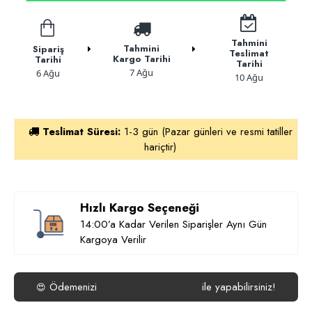
Tahmini
Tahmini
Sipariş
Teslimat
Kargo Tarihi
Tarihi
Tarihi
7 Ağu
6 Ağu
10 Ağu
Teslimat Süresi:
1-3 gün (Pazar günleri ve resmi tatiller
hariçtir)
Hızlı Kargo Seçeneği
14:00’a Kadar Verilen Siparişler Aynı Gün
Kargoya Verilir
Ödemenizi
ile yapabilirsiniz!
😍