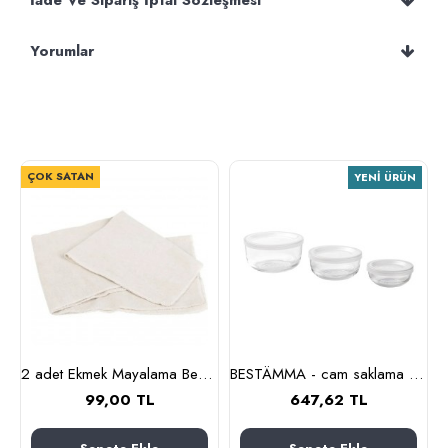
İade Ve Sipariş İptal Sözleşmesi
Yorumlar
ÇOK SATAN
YENI ÜRÜN
nlık, 19 cm (cam-kahverengi)
2 adet Ekmek Mayalama Bezi 50x70 cm, %100 Pamuk Amerikan Pasa Bezi
BESTÄMMA - cam saklama kabı seti (cam)
99,00 TL
647,62 TL