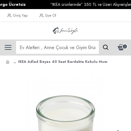
 Ücretsiz
“IKEA ürünlerinde” 350 TL ve Üzeri Alışverişleriniz
Giriş Yap
Üye Ol
0
IKEA Adlad Beyaz 40 Saat Bardakta Kokulu Mum