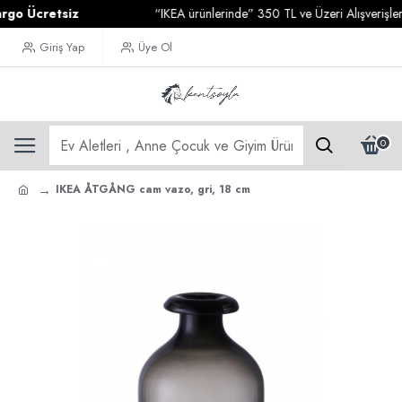
 Ücretsiz
“IKEA ürünlerinde” 350 TL ve Üzeri Alışverişleriniz
Giriş Yap
Üye Ol
0
IKEA ÅTGÅNG cam vazo, gri, 18 cm