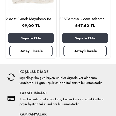
nlık, 19 cm (cam-kahverengi)
2 adet Ekmek Mayalama Bezi 50x70 cm, %100 Pamuk Amerikan Pasa Bezi
BESTÄMMA - cam saklama kabı seti (cam)
99,00 TL
647,62 TL
Sepete Ekle
Sepete Ekle
Detaylı İncele
Detaylı İncele
KOŞULSUZ İADE
Kişiselleştirilmiş ve hijyen ürünler dışında yer alan tüm
ürünlerde 14 gün koşulsuz iade imkanınız bulunmaktadır.
TAKSİT İMKANI
Tüm bankalara ait kredi kartı, banka kartı ve sanal kartlara
peşin fiyatına taksit imkanı bulunmaktadır.
KAMPANYALAR