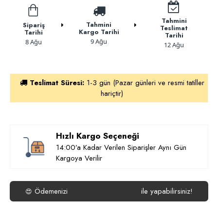
Tahmini
Tahmini
Sipariş
Teslimat
Kargo Tarihi
Tarihi
Tarihi
9 Ağu
8 Ağu
12 Ağu
Teslimat Süresi:
1-3 gün (Pazar günleri ve resmi tatiller
hariçtir)
Hızlı Kargo Seçeneği
14:00’a Kadar Verilen Siparişler Aynı Gün
Kargoya Verilir
Ödemenizi
ile yapabilirsiniz!
😍