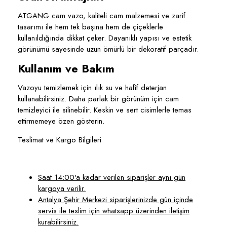
ATGANG cam vazo, kaliteli cam malzemesi ve zarif
tasarımı ile hem tek başına hem de çiçeklerle
kullanıldığında dikkat çeker. Dayanıklı yapısı ve estetik
görünümü sayesinde uzun ömürlü bir dekoratif parçadır.
Kullanım ve Bakım
Vazoyu temizlemek için ılık su ve hafif deterjan
kullanabilirsiniz. Daha parlak bir görünüm için cam
temizleyici ile silinebilir. Keskin ve sert cisimlerle temas
ettirmemeye özen gösterin.
Teslimat ve Kargo Bilgileri
Saat 14:00'a kadar verilen siparişler aynı gün
kargoya verilir.
Antalya Şehir Merkezi siparişlerinizde gün içinde
servis ile teslim için whatsapp üzerinden iletişim
kurabilirsiniz.