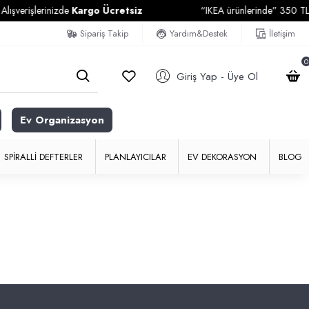
şverişlerinizde
Kargo Ücretsiz
“IKEA ürünlerinde” 350 TL ve 
Sipariş Takip
Yardım&Destek
İletişim
0
Giriş Yap - Üye Ol
Ev Organizasyon
SPIRALLI DEFTERLER
PLANLAYICILAR
EV DEKORASYON
BLOG