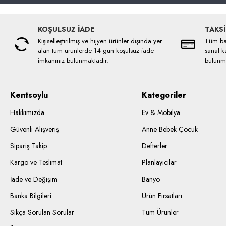
KOŞULSUZ İADE
TAKSİ
Kişiselleştirilmiş ve hijyen ürünler dışında yer
Tüm ban
alan tüm ürünlerde 14 gün koşulsuz iade
sanal ka
imkanınız bulunmaktadır.
bulunma
Kentsoylu
Kategoriler
Hakkımızda
Ev & Mobilya
Güvenli Alışveriş
Anne Bebek Çocuk
Sipariş Takip
Defterler
Kargo ve Teslimat
Planlayıcılar
İade ve Değişim
Banyo
Banka Bilgileri
Ürün Fırsatları
Sıkça Sorulan Sorular
Tüm Ürünler