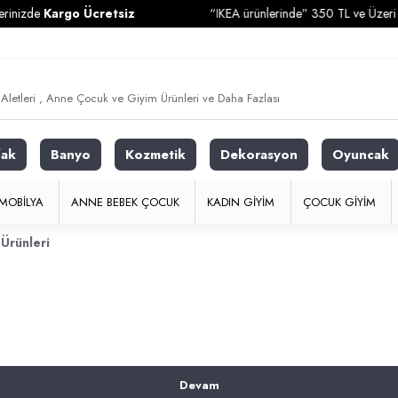
nizde
Kargo Ücretsiz
“IKEA ürünlerinde” 350 TL ve Üzeri Alı
fak
Banyo
Kozmetik
Dekorasyon
Oyuncak
MOBILYA
ANNE BEBEK ÇOCUK
KADIN GIYIM
ÇOCUK GIYIM
Ürünleri
Devam