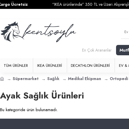
go Ücretsiz
“IKEA ürünlerinde” 350 TL ve Üzeri Alışverişleri
Mut
En Çok Arananlar
TÜM ÜRÜNLER
IKEA ÜRÜNLERI
DECATHLON ÜRÜNLERI
EV & 
Süpermarket
Sağlık
Medikal Ekipman
Ortopedi 
Ayak Sağlık Ürünleri
Bu kategoride ürün bulunamadı.