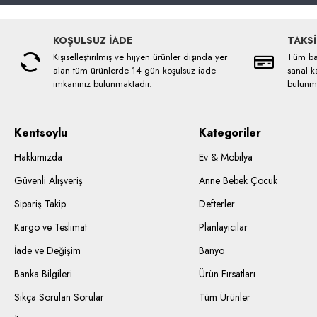
KOŞULSUZ İADE
TAKSİ
Kişiselleştirilmiş ve hijyen ürünler dışında yer
Tüm ban
alan tüm ürünlerde 14 gün koşulsuz iade
sanal ka
imkanınız bulunmaktadır.
bulunma
Kentsoylu
Kategoriler
Hakkımızda
Ev & Mobilya
Güvenli Alışveriş
Anne Bebek Çocuk
Sipariş Takip
Defterler
Kargo ve Teslimat
Planlayıcılar
İade ve Değişim
Banyo
Banka Bilgileri
Ürün Fırsatları
Sıkça Sorulan Sorular
Tüm Ürünler