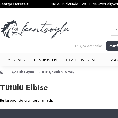
argo Ücretsiz
“IKEA ürünlerinde” 350 TL ve Üzeri Alışverişle
Mut
En Çok Arananlar
TÜM ÜRÜNLER
IKEA ÜRÜNLERI
DECATHLON ÜRÜNLERI
EV & 
Çocuk Giyim
Kız Çocuk 2-5 Yaş
Tütülü Elbise
Bu kategoride ürün bulunamadı.