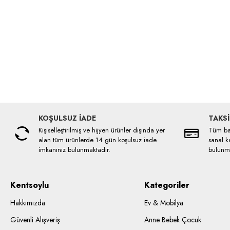
KOŞULSUZ İADE
TAKSİ
Kişiselleştirilmiş ve hijyen ürünler dışında yer
Tüm ban
alan tüm ürünlerde 14 gün koşulsuz iade
sanal ka
imkanınız bulunmaktadır.
bulunma
Kentsoylu
Kategoriler
Hakkımızda
Ev & Mobilya
Güvenli Alışveriş
Anne Bebek Çocuk