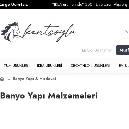
go Ücretsiz
“IKEA ürünlerinde” 350 TL ve Üzeri Alışverişleri
Mut
En Çok Arananlar
TÜM ÜRÜNLER
IKEA ÜRÜNLERI
DECATHLON ÜRÜNLERI
EV & 
Banyo Yapı & Hırdavat
Banyo Yapı Malzemeleri