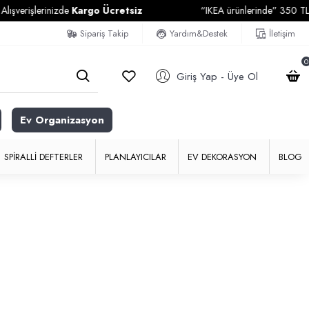
şverişlerinizde
Kargo Ücretsiz
“IKEA ürünlerinde” 350 TL ve 
Sipariş Takip
Yardım&Destek
İletişim
0
Giriş Yap - Üye Ol
Ev Organizasyon
SPIRALLI DEFTERLER
PLANLAYICILAR
EV DEKORASYON
BLOG