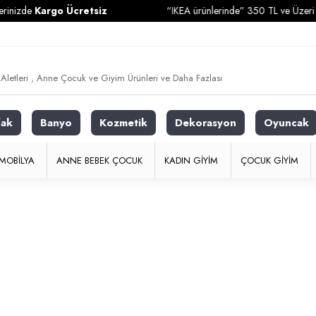
nizde
Kargo Ücretsiz
“IKEA ürünlerinde” 350 TL ve Üzeri Alı
fak
Banyo
Kozmetik
Dekorasyon
Oyuncak
MOBILYA
ANNE BEBEK ÇOCUK
KADIN GIYIM
ÇOCUK GIYIM