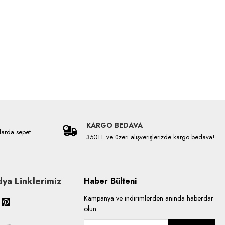
KARGO BEDAVA
larda sepet
350TL ve üzeri alışverişlerizde kargo bedava!
ya Linklerimiz
Haber Bülteni
Kampanya ve indirimlerden anında haberdar
olun