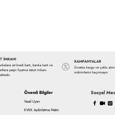
T İMKANI
KAMPANYALAR
kalara ait kredi kartı, banka kartı ve
Ücretsiz kargo ve çoklu alım
rtlara peşin fiyatına taksit imkanı
indirimlerini kaçırmayın
ktadır.
Sosyal Med
Önemli Bilgiler
Yasal Uyarı
KVKK Aydınlatma Metni