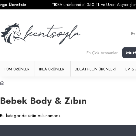
o Ücretsiz
“IKEA ürünlerinde” 350 TL ve Üzeri Alışverişlerin
Mut
En Çok Arananlar
TÜM ÜRÜNLER
IKEA ÜRÜNLERI
DECATHLON ÜRÜNLERI
EV & 
Bebek Body & Zıbın
Bu kategoride ürün bulunamadı.