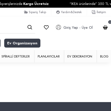
erişlerinizde
Kargo Ücretsiz
“IKEA ürünlerinde” 350 TL ve Üz
Sipariş Takip
Yardım&Destek
İletişim
0
Giriş Yap - Üye Ol
Ev Organizasyon
SPIRALLI DEFTERLER
PLANLAYICILAR
EV DEKORASYON
BLOG