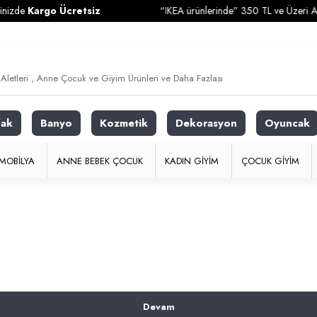
izde
Kargo Ücretsiz
“IKEA ürünlerinde” 350 TL ve Üzeri Alışv
fak
Banyo
Kozmetik
Dekorasyon
Oyuncak
MOBILYA
ANNE BEBEK ÇOCUK
KADIN GIYIM
ÇOCUK GIYIM
Devam