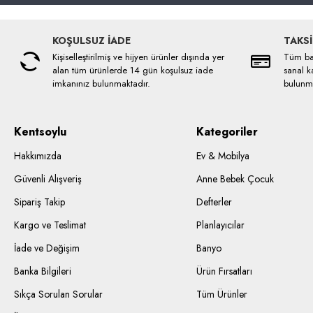
KOŞULSUZ İADE
TAKSİ
Kişiselleştirilmiş ve hijyen ürünler dışında yer
Tüm ban
alan tüm ürünlerde 14 gün koşulsuz iade
sanal ka
imkanınız bulunmaktadır.
bulunma
Kentsoylu
Kategoriler
Hakkımızda
Ev & Mobilya
Güvenli Alışveriş
Anne Bebek Çocuk
Sipariş Takip
Defterler
Kargo ve Teslimat
Planlayıcılar
İade ve Değişim
Banyo
Banka Bilgileri
Ürün Fırsatları
Sıkça Sorulan Sorular
Tüm Ürünler