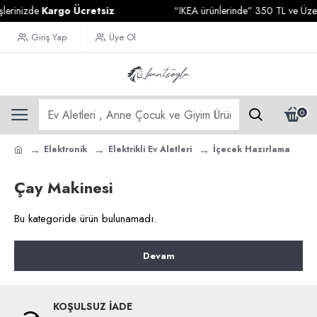
lerinizde
Kargo Ücretsiz
“IKEA ürünlerinde” 350 TL ve Üzeri 
Giriş Yap
Üye Ol
0
Elektronik
Elektrikli Ev Aletleri
İçecek Hazırlama
Çay Makinesi
Bu kategoride ürün bulunamadı.
Devam
KOŞULSUZ İADE