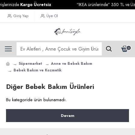
şlerinizde
Kargo Ücretsiz
“IKEA ürünlerinde” 350 TL ve Üzer
Giriş Yap
Üye Ol
0
Süpermarket
Anne ve Bebek Bakım
Bebek Bakım ve Kozmetik
Diğer Bebek Bakım Ürünleri
Bu kategoride ürün bulunamadı.
Devam