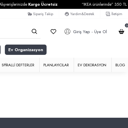
erişlerinizde
Kargo Ücretsiz
“IKEA ürünlerinde” 350 TL ve Ü
Sipariş Takip
Yardım&Destek
İletişim
0
Giriş Yap - Üye Ol
Ev Organizasyon
SPIRALLI DEFTERLER
PLANLAYICILAR
EV DEKORASYON
BLOG