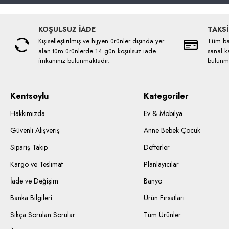
KOŞULSUZ İADE
TAKSİ
Kişiselleştirilmiş ve hijyen ürünler dışında yer
Tüm ban
alan tüm ürünlerde 14 gün koşulsuz iade
sanal ka
imkanınız bulunmaktadır.
bulunma
Kentsoylu
Kategoriler
Hakkımızda
Ev & Mobilya
Güvenli Alışveriş
Anne Bebek Çocuk
Sipariş Takip
Defterler
Kargo ve Teslimat
Planlayıcılar
İade ve Değişim
Banyo
Banka Bilgileri
Ürün Fırsatları
Sıkça Sorulan Sorular
Tüm Ürünler