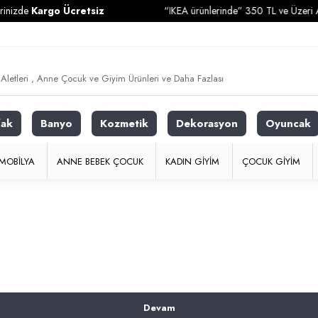
izde
Kargo Ücretsiz
“IKEA ürünlerinde” 350 TL ve Üzeri Alışv
fak
Banyo
Kozmetik
Dekorasyon
Oyuncak
MOBILYA
ANNE BEBEK ÇOCUK
KADIN GIYIM
ÇOCUK GIYIM
Devam