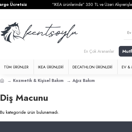
o Ücretsiz
“IKEA ürünlerinde” 350 TL ve Üzeri Alışverişlerin
Mut
En Çok Arananlar
TÜM ÜRÜNLER
IKEA ÜRÜNLERI
DECATHLON ÜRÜNLERI
EV & 
Kozmetik & Kişisel Bakım
Ağız Bakım
Diş Macunu
Bu kategoride ürün bulunamadı.