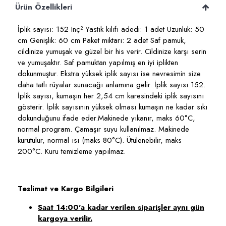
Ürün Özellikleri
İplik sayısı: 152 Inç² Yastık kılıfı adedi: 1 adet Uzunluk: 50
cm Genişlik: 60 cm Paket miktarı: 2 adet Saf pamuk,
cildinize yumuşak ve güzel bir his verir. Cildinize karşı serin
ve yumuşaktır. Saf pamuktan yapılmış en iyi iplikten
dokunmuştur. Ekstra yüksek iplik sayısı ise nevresimin size
daha tatlı rüyalar sunacağı anlamına gelir. İplik sayısı 152.
İplik sayısı, kumaşın her 2,54 cm karesindeki iplik sayısını
gösterir. İplik sayısının yüksek olması kumaşın ne kadar sıkı
dokunduğunu ifade eder.Makinede yıkanır, maks 60°C,
normal program. Çamaşır suyu kullanılmaz. Makinede
kurutulur, normal ısı (maks 80°C). Ütülenebilir, maks
200°C. Kuru temizleme yapılmaz.
Teslimat ve Kargo Bilgileri
Saat 14:00'a kadar verilen siparişler aynı gün
kargoya verilir.