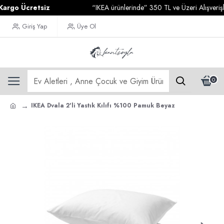
go Ücretsiz
“IKEA ürünlerinde” 350 TL ve Üzeri Alışverişleri
Giriş Yap
Üye Ol
0
IKEA Dvala 2'li Yastık Kılıfı %100 Pamuk Beyaz