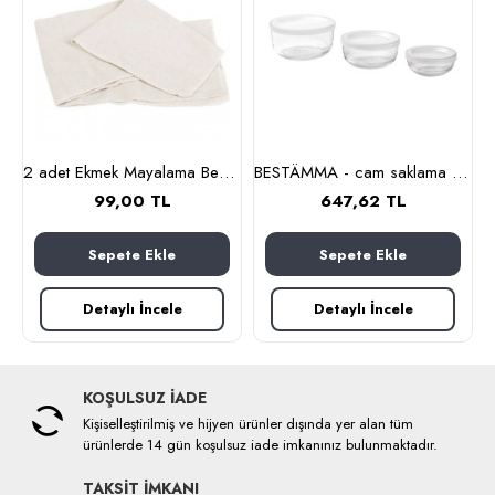
nlık, 19 cm (cam-kahverengi)
2 adet Ekmek Mayalama Bezi 50x70 cm, %100 Pamuk Amerikan Pasa Bezi
BESTÄMMA - cam saklama kabı seti (cam)
99,00 TL
647,62 TL
Sepete Ekle
Sepete Ekle
Detaylı İncele
Detaylı İncele
KOŞULSUZ İADE
Kişiselleştirilmiş ve hijyen ürünler dışında yer alan tüm
ürünlerde 14 gün koşulsuz iade imkanınız bulunmaktadır.
TAKSİT İMKANI