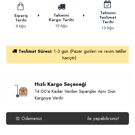
Tahmini
Tahmini
Sipariş
Teslimat
Kargo Tarihi
Tarihi
Tarihi
10 Ağu
9 Ağu
13 Ağu
Teslimat Süresi:
1-3 gün (Pazar günleri ve resmi tatiller
hariçtir)
Hızlı Kargo Seçeneği
14:00’a Kadar Verilen Siparişler Aynı Gün
Kargoya Verilir
Ödemenizi
ile yapabilirsiniz!
😍