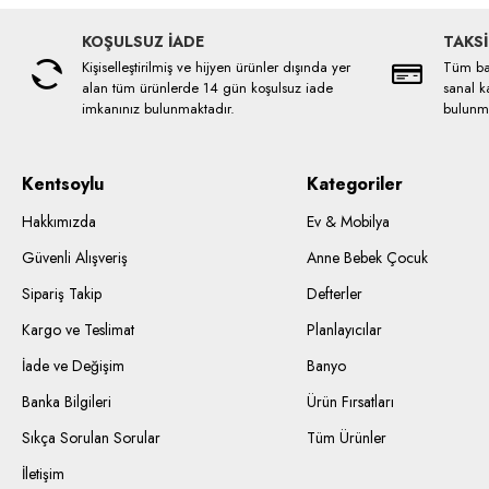
KOŞULSUZ İADE
TAKSİ
Kişiselleştirilmiş ve hijyen ürünler dışında yer
Tüm ban
alan tüm ürünlerde 14 gün koşulsuz iade
sanal ka
imkanınız bulunmaktadır.
bulunma
Kentsoylu
Kategoriler
Hakkımızda
Ev & Mobilya
Güvenli Alışveriş
Anne Bebek Çocuk
Sipariş Takip
Defterler
Kargo ve Teslimat
Planlayıcılar
İade ve Değişim
Banyo
Banka Bilgileri
Ürün Fırsatları
Sıkça Sorulan Sorular
Tüm Ürünler
İletişim