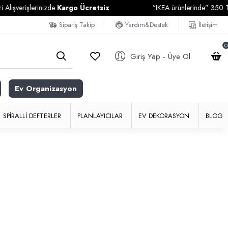
lışverişlerinizde
Kargo Ücretsiz
“IKEA ürünlerinde” 350 TL v
Sipariş Takip
Yardım&Destek
İletişim
0
Giriş Yap - Üye Ol
Ev Organizasyon
SPIRALLI DEFTERLER
PLANLAYICILAR
EV DEKORASYON
BLOG