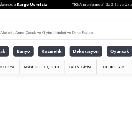
erinizde
Kargo Ücretsiz
“IKEA ürünlerinde” 350 TL ve Üzeri A
fak
Banyo
Kozmetik
Dekorasyon
Oyuncak
MOBILYA
ANNE BEBEK ÇOCUK
KADIN GIYIM
ÇOCUK GIYIM