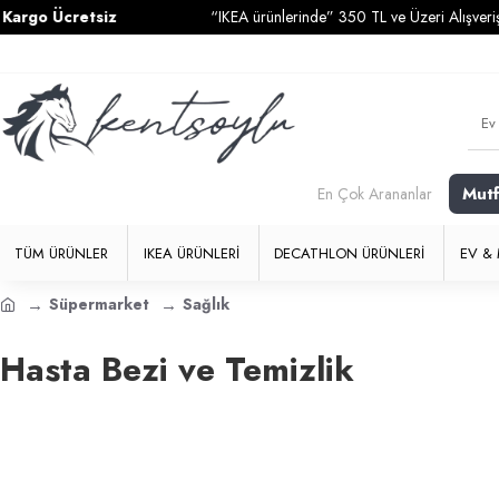
argo Ücretsiz
“IKEA ürünlerinde” 350 TL ve Üzeri Alışverişl
Mut
En Çok Arananlar
TÜM ÜRÜNLER
IKEA ÜRÜNLERI
DECATHLON ÜRÜNLERI
EV & 
Süpermarket
Sağlık
Hasta Bezi ve Temizlik