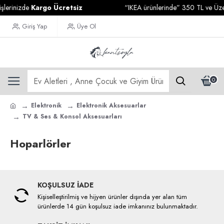
şlerinizde
Kargo Ücretsiz
“IKEA ürünlerinde” 350 TL ve Üzeri
Giriş Yap
Üye Ol
0
Elektronik
Elektronik Aksesuarlar
TV & Ses & Konsol Aksesuarları
Hoparlörler
KOŞULSUZ İADE
Kişiselleştirilmiş ve hijyen ürünler dışında yer alan tüm
ürünlerde 14 gün koşulsuz iade imkanınız bulunmaktadır.