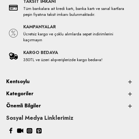
TAKSİT İMKANI
Tüm bankalara ait kredi kartı, banka kartı ve sanal kartlara
peşin fiyatına taksit imkanı bulunmaktadır.
KAMPANYALAR
Ücretsiz kargo ve çoklu alımlarda sepet indirimlerini
kaçırmayın
KARGO BEDAVA
350TL ve üzeri alışverişlerizde kargo bedava!
Kentsoylu
Kategoriler
Önemli Bilgiler
Sosyal Medya Linklerimiz