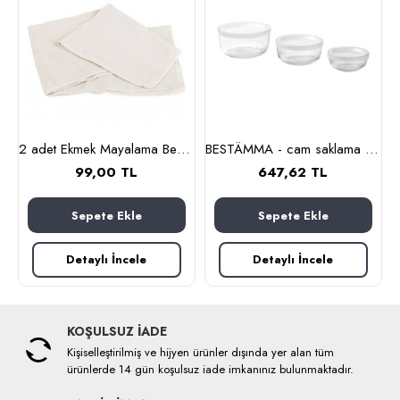
2 adet Ekmek Mayalama Bezi 50x70 cm, %100 Pamuk Amerikan Pasa Bezi
BESTÄMMA - cam saklama kabı seti (cam)
99,00 TL
647,62 TL
Sepete Ekle
Sepete Ekle
Detaylı İncele
Detaylı İncele
KOŞULSUZ İADE
Kişiselleştirilmiş ve hijyen ürünler dışında yer alan tüm
ürünlerde 14 gün koşulsuz iade imkanınız bulunmaktadır.