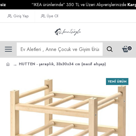
“IKEA ürünlerinde” 350 TL ve Üzeri Alışverişlerinizde
Kargo Ücr
Giriş Yap
Üye Ol
0
HUTTEN - şaraplık, 33x30x34 cm (masif ahşap)
YENI ÜRÜN