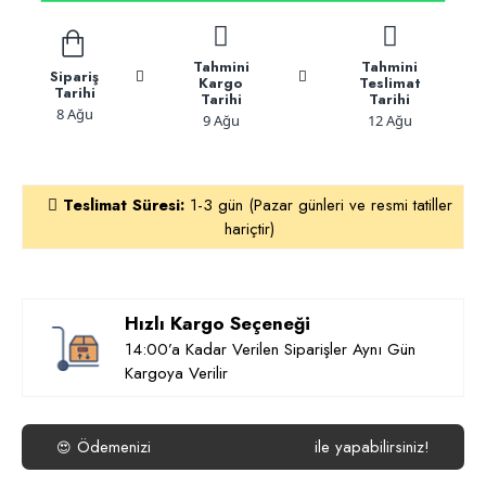
Tahmini
Tahmini
Sipariş
Kargo
Teslimat
Tarihi
Tarihi
Tarihi
8 Ağu
9 Ağu
12 Ağu
Teslimat Süresi:
1-3 gün (Pazar günleri ve resmi tatiller
hariçtir)
Hızlı Kargo Seçeneği
14:00’a Kadar Verilen Siparişler Aynı Gün
Kargoya Verilir
Ödemenizi
ile yapabilirsiniz!
😍