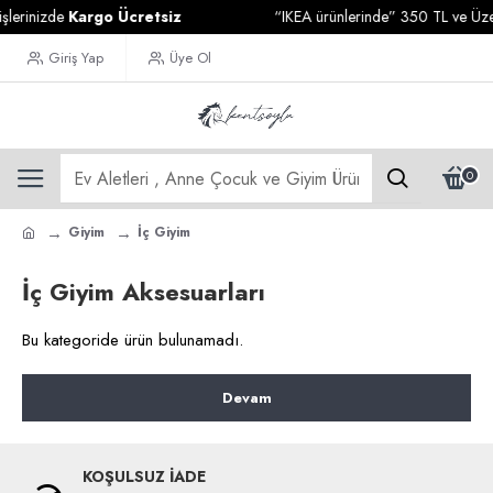
şlerinizde
Kargo Ücretsiz
“IKEA ürünlerinde” 350 TL ve Üzeri
Giriş Yap
Üye Ol
0
Giyim
İç Giyim
İç Giyim Aksesuarları
Bu kategoride ürün bulunamadı.
Devam
KOŞULSUZ İADE