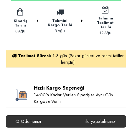
Tahmini
Tahmini
Sipariş
Teslimat
Kargo Tarihi
Tarihi
Tarihi
9 Ağu
8 Ağu
12 Ağu
Teslimat Süresi:
1-3 gün (Pazar günleri ve resmi tatiller
hariçtir)
Hızlı Kargo Seçeneği
14:00’a Kadar Verilen Siparişler Aynı Gün
Kargoya Verilir
Ödemenizi
ile yapabilirsiniz!
😍