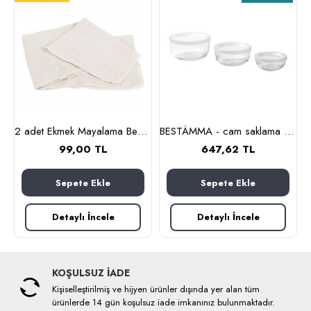
nlık, 19 cm (cam-kahverengi)
2 adet Ekmek Mayalama Bezi 50x70 cm, %100 Pamuk Amerikan Pasa Bezi
BESTÄMMA - cam saklama kabı seti (cam)
99,00 TL
647,62 TL
Sepete Ekle
Sepete Ekle
Detaylı İncele
Detaylı İncele
KOŞULSUZ İADE
Kişiselleştirilmiş ve hijyen ürünler dışında yer alan tüm
ürünlerde 14 gün koşulsuz iade imkanınız bulunmaktadır.