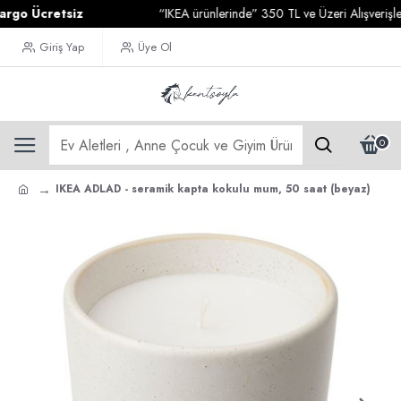
 Ücretsiz
“IKEA ürünlerinde” 350 TL ve Üzeri Alışverişlerini
Giriş Yap
Üye Ol
0
IKEA ADLAD - seramik kapta kokulu mum, 50 saat (beyaz)