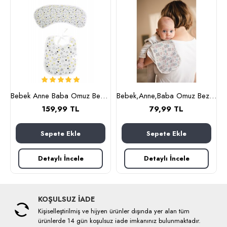
uk kitaplığı, 49x28x41 cm (huş)
Bebek Anne Baba Omuz Bezi ve Mama Önlüğü, İkili Set, OEKO-TEX sertifikalı, Burpy Bip Organic Cloth YILDIZ Desenli Feeding Cloth%100 Pamuk Multi-Use Burp Cloth Bib 67x28 cm
Bebek,Anne,Baba Omuz Bezi ve Mama Önlüğü, İkili Set, OEKO-TEX sertifikalı, Burpy Bip Organic Cloth KRAL AYI Desenli Feeding Cloth%100 Pamuk Multi-Use Burp Cloth and Bib 67x28 cm
159,99 TL
79,99 TL
Sepete Ekle
Sepete Ekle
Detaylı İncele
Detaylı İncele
KOŞULSUZ İADE
Kişiselleştirilmiş ve hijyen ürünler dışında yer alan tüm
ürünlerde 14 gün koşulsuz iade imkanınız bulunmaktadır.