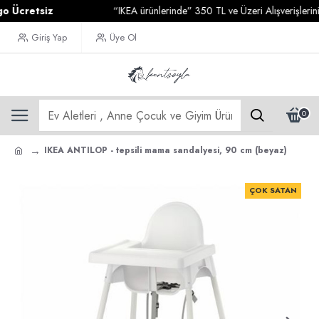
cretsiz
“IKEA ürünlerinde” 350 TL ve Üzeri Alışverişlerinizde
Giriş Yap
Üye Ol
0
IKEA ANTILOP - tepsili mama sandalyesi, 90 cm (beyaz)
ÇOK SATAN