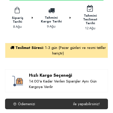
Tahmini
Tahmini
Sipariş
Teslimat
Kargo Tarihi
Tarihi
Tarihi
9 Ağu
8 Ağu
12 Ağu
Teslimat Süresi:
1-3 gün (Pazar günleri ve resmi tatiller
hariçtir)
Hızlı Kargo Seçeneği
14:00’a Kadar Verilen Siparişler Aynı Gün
Kargoya Verilir
Ödemenizi
ile yapabilirsiniz!
😍