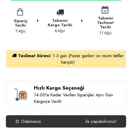
Tahmini
Tahmini
Sipariş
Teslimat
Kargo Tarihi
Tarihi
Tarihi
8 Ağu
7 Ağu
11 Ağu
Teslimat Süresi:
1-3 gün (Pazar günleri ve resmi tatiller
hariçtir)
Hızlı Kargo Seçeneği
14:00’a Kadar Verilen Siparişler Aynı Gün
Kargoya Verilir
Ödemenizi
ile yapabilirsiniz!
😍