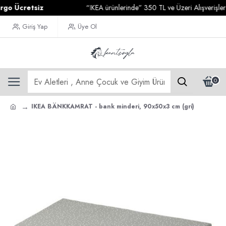
Ücretsiz
“IKEA ürünlerinde” 350 TL ve Üzeri Alışverişleriniz
Giriş Yap
Üye Ol
0
IKEA BÄNKKAMRAT - bank minderi, 90x50x3 cm (gri)