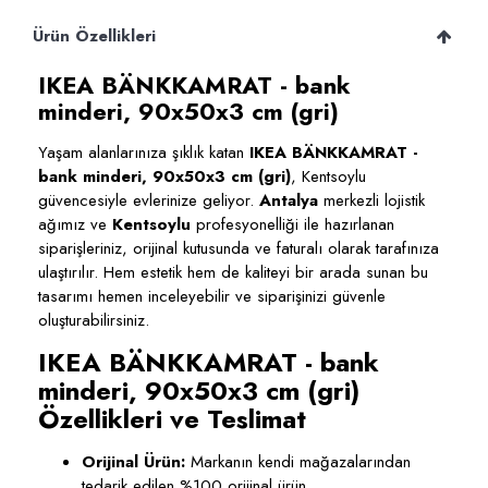
Ürün Özellikleri
IKEA BÄNKKAMRAT - bank
minderi, 90x50x3 cm (gri)
Yaşam alanlarınıza şıklık katan
IKEA BÄNKKAMRAT -
bank minderi, 90x50x3 cm (gri)
, Kentsoylu
güvencesiyle evlerinize geliyor.
Antalya
merkezli lojistik
ağımız ve
Kentsoylu
profesyonelliği ile hazırlanan
siparişleriniz, orijinal kutusunda ve faturalı olarak tarafınıza
ulaştırılır. Hem estetik hem de kaliteyi bir arada sunan bu
tasarımı hemen inceleyebilir ve siparişinizi güvenle
oluşturabilirsiniz.
IKEA BÄNKKAMRAT - bank
minderi, 90x50x3 cm (gri)
Özellikleri ve Teslimat
Orijinal Ürün:
Markanın kendi mağazalarından
tedarik edilen %100 orijinal ürün.