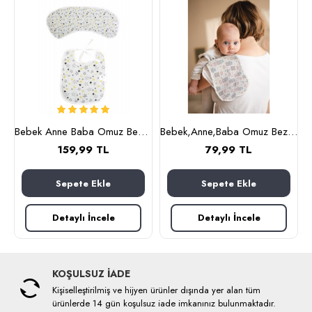
ncak (kahverengi)
Bebek Anne Baba Omuz Bezi ve Mama Önlüğü, İkili Set, OEKO-TEX sertifikalı, Burpy Bip Organic Cloth YILDIZ Desenli Feeding Cloth%100 Pamuk Multi-Use Burp Cloth Bib 67x28 cm
Bebek,Anne,Baba Omuz Bezi ve Mama Önlüğü, İkili Set, OEKO-TEX sertifikalı, Burpy Bip Organic Cloth KRAL AYI Desenli Feeding Cloth%100 Pamuk Multi-Use Burp Cloth and Bib 67x28 cm
159,99 TL
79,99 TL
Sepete Ekle
Sepete Ekle
Detaylı İncele
Detaylı İncele
KOŞULSUZ İADE
Kişiselleştirilmiş ve hijyen ürünler dışında yer alan tüm
ürünlerde 14 gün koşulsuz iade imkanınız bulunmaktadır.