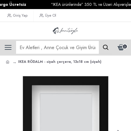
 Ücretsiz
“IKEA ürünlerinde” 350 TL ve Üzeri Alışverişlerini
Giriş Yap
Üye Ol
0
IKEA RÖDALM - siyah çerçeve, 13x18 cm (siyah)