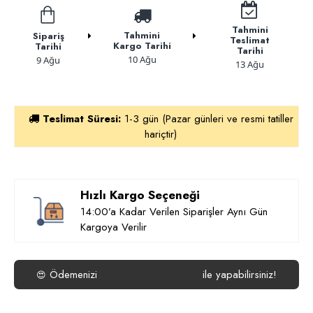
Tahmini
Tahmini
Sipariş
Teslimat
Kargo Tarihi
Tarihi
Tarihi
10 Ağu
9 Ağu
13 Ağu
Teslimat Süresi:
1-3 gün (Pazar günleri ve resmi tatiller
hariçtir)
Hızlı Kargo Seçeneği
14:00’a Kadar Verilen Siparişler Aynı Gün
Kargoya Verilir
Ödemenizi
ile yapabilirsiniz!
😍