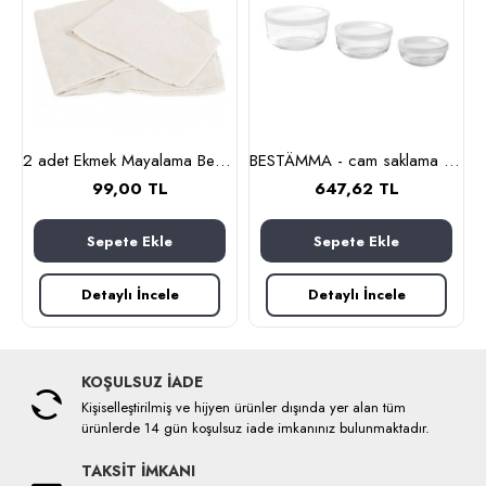
nlık, 19 cm (cam-kahverengi)
2 adet Ekmek Mayalama Bezi 50x70 cm, %100 Pamuk Amerikan Pasa Bezi
BESTÄMMA - cam saklama kabı seti (cam)
99,00 TL
647,62 TL
Sepete Ekle
Sepete Ekle
Detaylı İncele
Detaylı İncele
KOŞULSUZ İADE
Kişiselleştirilmiş ve hijyen ürünler dışında yer alan tüm
ürünlerde 14 gün koşulsuz iade imkanınız bulunmaktadır.
TAKSİT İMKANI