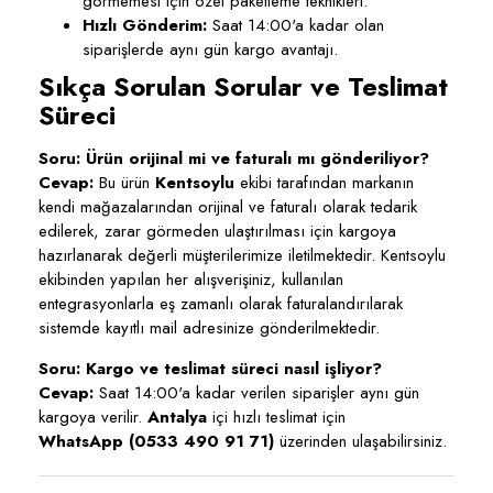
görmemesi için özel paketleme teknikleri.
Hızlı Gönderim:
Saat 14:00'a kadar olan
siparişlerde aynı gün kargo avantajı.
Sıkça Sorulan Sorular ve Teslimat
Süreci
Soru: Ürün orijinal mi ve faturalı mı gönderiliyor?
Cevap:
Bu ürün
Kentsoylu
ekibi tarafından markanın
kendi mağazalarından orijinal ve faturalı olarak tedarik
edilerek, zarar görmeden ulaştırılması için kargoya
hazırlanarak değerli müşterilerimize iletilmektedir. Kentsoylu
ekibinden yapılan her alışverişiniz, kullanılan
entegrasyonlarla eş zamanlı olarak faturalandırılarak
sistemde kayıtlı mail adresinize gönderilmektedir.
Soru: Kargo ve teslimat süreci nasıl işliyor?
Cevap:
Saat 14:00'a kadar verilen siparişler aynı gün
kargoya verilir.
Antalya
içi hızlı teslimat için
WhatsApp (0533 490 91 71)
üzerinden ulaşabilirsiniz.