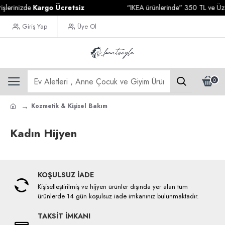
şlerinizde
Kargo Ücretsiz
“IKEA ürünlerinde” 350 TL ve Üzeri
Giriş Yap
Üye Ol
0
Kozmetik & Kişisel Bakım
Kadın Hijyen
KOŞULSUZ İADE
Kişiselleştirilmiş ve hijyen ürünler dışında yer alan tüm
ürünlerde 14 gün koşulsuz iade imkanınız bulunmaktadır.
TAKSİT İMKANI